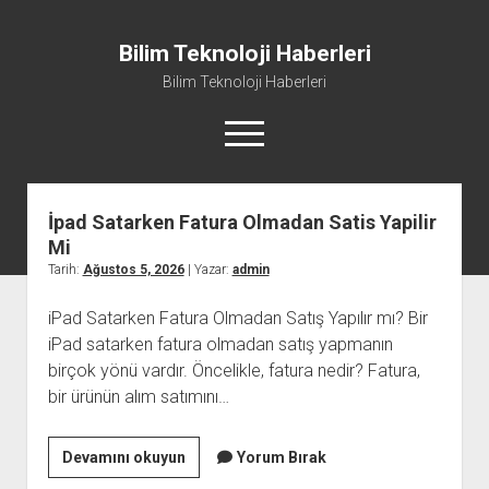
Bilim Teknoloji Haberleri
Bilim Teknoloji Haberleri
menüyü
aç
Bilim
Teknoloji
İpad Satarken Fatura Olmadan Satis Yapilir
Liste
Haberleri
Mi
Sayfa Listesi
Yazılar
Tarih:
Ağustos 5, 2026
| Yazar:
admin
Tiktok Beğeni Kasma
iPad Satarken Fatura Olmadan Satış Yapılır mı? Bir
Twitter Izlenme Arttırma Parasız
iPad satarken fatura olmadan satış yapmanın
birçok yönü vardır. Öncelikle, fatura nedir? Fatura,
bir ürünün alım satımını…
İpad
Devamını okuyun
Yorum Bırak
Satarken