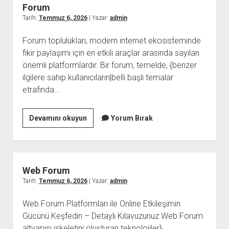
Evleri
Forum
Tarih:
Temmuz 6, 2026
| Yazar:
admin
Forum toplulukları, modern internet ekosisteminde
fikir paylaşımı için en etkili araçlar arasında sayılan
önemli platformlardır. Bir forum, temelde, {benzer
ilgilere sahip kullanıcıların|belli başlı temalar
etrafında…
Forum
Devamını okuyun
Yorum Bırak
Web Forum
Tarih:
Temmuz 6, 2026
| Yazar:
admin
Web Forum Platformları ile Online Etkileşimin
Gücünü Keşfedin – Detaylı Kılavuzunuz Web Forum
altyapısı iskeletini oluşturan teknolojiler}