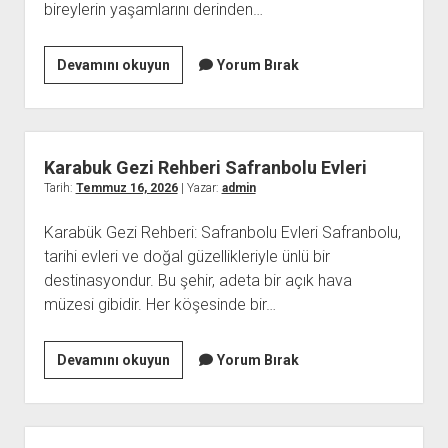
bireylerin yaşamlarını derinden…
Kumar
Devamını okuyun
Yorum Bırak
Bagimliligi
Neden
Bir
Hastalik
Karabuk Gezi Rehberi Safranbolu Evleri
Olarak
Tarih:
Temmuz 16, 2026
| Yazar:
admin
Kabul
Karabük Gezi Rehberi: Safranbolu Evleri Safranbolu,
Edilir
tarihi evleri ve doğal güzellikleriyle ünlü bir
destinasyondur. Bu şehir, adeta bir açık hava
müzesi gibidir. Her köşesinde bir…
Karabuk
Devamını okuyun
Yorum Bırak
Gezi
Rehberi
Safranbolu