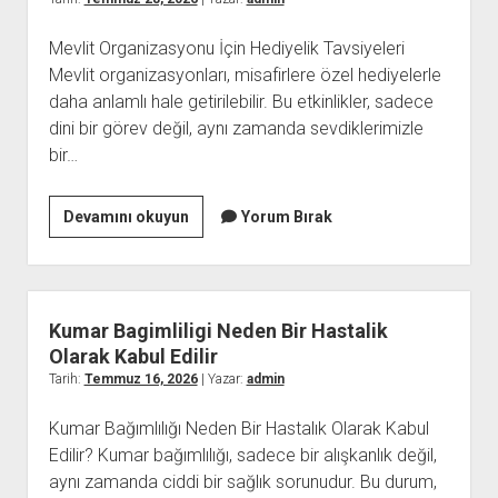
Offline
Mevlit Organizasyonu İçin Hediyelik Tavsiyeleri
Mevlit organizasyonları, misafirlere özel hediyelerle
daha anlamlı hale getirilebilir. Bu etkinlikler, sadece
dini bir görev değil, aynı zamanda sevdiklerimizle
bir…
Mevlit
Devamını okuyun
Yorum Bırak
Organizasyonu
İcin
Hediyelik
Tavsiyeleri
Kumar Bagimliligi Neden Bir Hastalik
Olarak Kabul Edilir
Tarih:
Temmuz 16, 2026
| Yazar:
admin
Kumar Bağımlılığı Neden Bir Hastalık Olarak Kabul
Edilir? Kumar bağımlılığı, sadece bir alışkanlık değil,
aynı zamanda ciddi bir sağlık sorunudur. Bu durum,