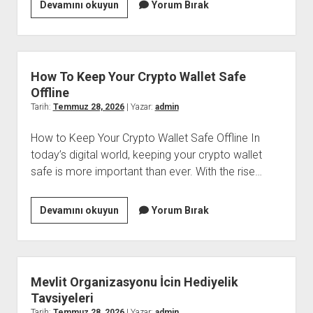
Mimari
Devamını okuyun
Yorum Bırak
Render
İcin
Dogru
Perspektif
How To Keep Your Crypto Wallet Safe
Secimi
Offline
Tarih:
Temmuz 28, 2026
| Yazar:
admin
How to Keep Your Crypto Wallet Safe Offline In
today’s digital world, keeping your crypto wallet
safe is more important than ever. With the rise…
How
Devamını okuyun
Yorum Bırak
To
Keep
Your
Crypto
Mevlit Organizasyonu İcin Hediyelik
Wallet
Tavsiyeleri
Safe
Tarih:
Temmuz 28, 2026
| Yazar:
admin