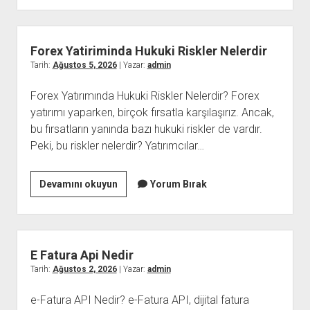
Fatura
Olmadan
Satis
Forex Yatiriminda Hukuki Riskler Nelerdir
Yapilir
Tarih:
Ağustos 5, 2026
| Yazar:
admin
Mi
Forex Yatırımında Hukuki Riskler Nelerdir? Forex
yatırımı yaparken, birçok fırsatla karşılaşırız. Ancak,
bu fırsatların yanında bazı hukuki riskler de vardır.
Peki, bu riskler nelerdir? Yatırımcılar…
Forex
Devamını okuyun
Yorum Bırak
Yatiriminda
Hukuki
Riskler
Nelerdir
E Fatura Api Nedir
Tarih:
Ağustos 2, 2026
| Yazar:
admin
e-Fatura API Nedir? e-Fatura API, dijital fatura