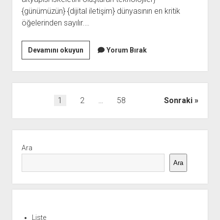
{günümüzün} {dijital iletişim} dünyasının en kritik
öğelerinden sayılır.…
Web
Devamını okuyun
Yorum Bırak
Forum
Yazı
1
2
…
58
Sonraki
sayfalaması
Yan
Menü
Ara
Ara
Liste