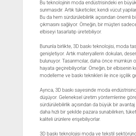
Bu teknolojinin moda endüstrisindeki en büyük k
sunmasıdır. Artık tüketiciler, kendi vücut yapılar
Bu da hem sürdürülebilirlik açısından önemli b
çıkmasını sağlıyor. Örneğin, bir müşteri sadece
elbiseyi tasarlatıp üretebiliyor.
Bununla birlikte, 3D baskı teknolojisi, moda tasa
genişletiyor. Artık materyallerin dokuları, des
bulunuyor. Tasarımcılar, daha önce mümkün ol
hayata geçirebiliyorlar. Örneğin, bir elbisenin 
modelleme ve baskı teknikleri ile ince işçilik g
Ayrıca, 3D baskı sayesinde moda endüstrisindek
düşüyor. Geleneksel üretim yöntemlerine gör
sürdürülebilirlik açısından da büyük bir avanta
daha hızlı bir şekilde pazara sunabilirken, tük
kaliteli ürünlere erişebiliyorlar.
3D baskı teknolojisi moda ve tekstil sektöründ