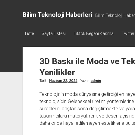
Bilim Teknoloji Haberleri
Bilim Teknoloji Haberl
Liste
Sayfa Listesi
Tiktok Beğeni Kasma
Twitter
3D Baskı ile Moda ve Tek
Yenilikler
Tarih:
Haziran 22, 2024
| Yazar:
admin
Teknolojinin moda dünyasına getirdiği en heyeca
teknolojisidir. Geleneksel üretim yöntemlerine 
süreçlerini baştan sona değiştirmekte ve yaratıc
tasarımcılara materyal, renk ve desen açısında
daha önce hayal edilemeyen estetiklerle buluş