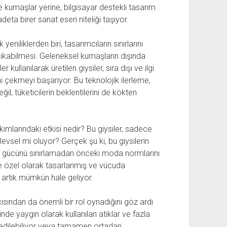
 ve kumaşlar yerine, bilgisayar destekli tasarım
deta birer sanat eseri niteliği taşıyor.
niliklerden biri, tasarımcıların sınırlarını
çıkabilmesi. Geleneksel kumaşların dışında
kullanılarak üretilen giysiler, sıra dışı ve ilgi
ni çekmeyi başarıyor. Bu teknolojik ilerleme,
l, tüketicilerin beklentilerini de kökten
ımlarındaki etkisi nedir? Bu giysiler, sadece
vsel mi oluyor? Gerçek şu ki, bu giysilerin
al gücünü sınırlamadan önceki moda normlarını
şiye özel olarak tasarlanmış ve vücuda
rtık mümkün hale geliyor.
çısından da önemli bir rol oynadığını göz ardı
 yaygın olarak kullanılan atıklar ve fazla
 edilebiliyor veya tamamen ortadan