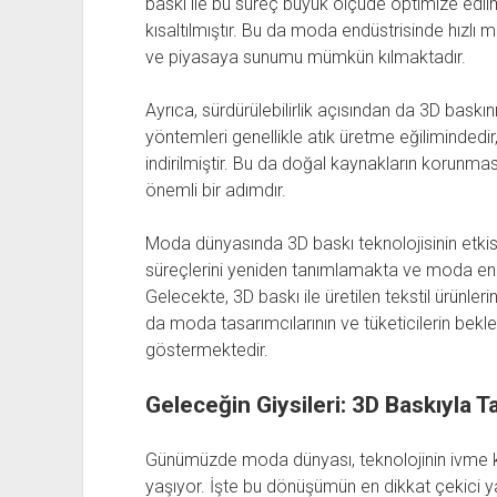
baskı ile bu süreç büyük ölçüde optimize edil
kısaltılmıştır. Bu da moda endüstrisinde hızlı 
ve piyasaya sunumu mümkün kılmaktadır.
Ayrıca, sürdürülebilirlik açısından da 3D bask
yöntemleri genellikle atık üretme eğiliminded
indirilmiştir. Bu da doğal kaynakların korunmas
önemli bir adımdır.
Moda dünyasında 3D baskı teknolojisinin etkisi
süreçlerini yeniden tanımlamakta ve moda end
Gelecekte, 3D baskı ile üretilen tekstil ürünl
da moda tasarımcılarının ve tüketicilerin beklen
göstermektedir.
Geleceğin Giysileri: 3D Baskıyla 
Günümüzde moda dünyası, teknolojinin ivme ka
yaşıyor. İşte bu dönüşümün en dikkat çekici y