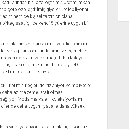
atkılarından biri, özelleştirilmiş üretim imkanı
ına göre özelleştirilmiş giysiler üretebiliyorlar.
ir adım hem de kişisel tarzın ön plana
 birkaç saat içinde kendi ölçülerine uygun bir
rımcılarının ve markalarının yaratıcı sınırlarını
enler ve yapılar konusunda sınırsız seçenekler
mayan detayları ve karmaşıklıkları kolayca
kumaşındaki desenlerin her bir detayı, 3D
erektirmeden üretilebiliyor.
i üretim süreçleri de hızlanıyor ve maliyetler
e daha az malzeme israfı olması,
j sağlıyor. Moda markaları, koleksiyonlarını
eticiler de daha uygun fiyatlarla daha yüksek
e devrim yaratıyor. Tasarımcılar için sonsuz