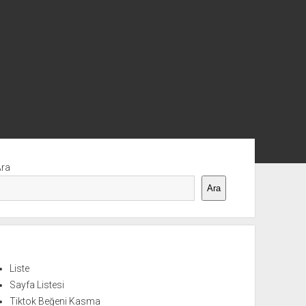
nü
Ara
Ara
Liste
Sayfa Listesi
Tiktok Beğeni Kasma