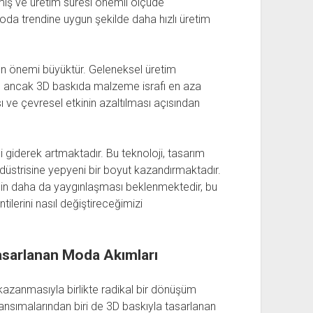
miş ve üretim süresi önemli ölçüde
moda trendine uygun şekilde daha hızlı üretim
ının önemi büyüktür. Geleneksel üretim
ir, ancak 3D baskıda malzeme israfı en aza
ı ve çevresel etkinin azaltılması açısından
 giderek artmaktadır. Bu teknoloji, tasarım
üstrisine yepyeni bir boyut kazandırmaktadır.
erinin daha da yaygınlaşması beklenmektedir, bu
tilerini nasıl değiştireceğimizi
Tasarlanan Moda Akımları
zanmasıyla birlikte radikal bir dönüşüm
ansımalarından biri de 3D baskıyla tasarlanan