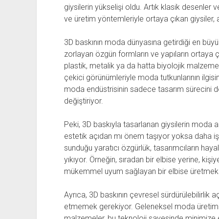
giysilerin yükselişi oldu. Artık klasik desenler
ve üretim yöntemleriyle ortaya çıkan giysiler, a
3D baskının moda dünyasına getirdiği en büyük ye
zorlayan özgün formların ve yapıların ortaya 
plastik, metalik ya da hatta biyolojik malzemeler 
çekici görünümleriyle moda tutkunlarının ilgisi
moda endüstrisinin sadece tasarım sürecini deği
değiştiriyor.
Peki, 3D baskıyla tasarlanan giysilerin moda ak
estetik açıdan mı önem taşıyor yoksa daha işle
sunduğu yaratıcı özgürlük, tasarımcıların hay
yıkıyor. Örneğin, sıradan bir elbise yerine, ki
mükemmel uyum sağlayan bir elbise üretmek a
Ayrıca, 3D baskının çevresel sürdürülebilirlik a
etmemek gerekiyor. Geleneksel moda üretiminde
malzemeler, bu teknoloji sayesinde minimize