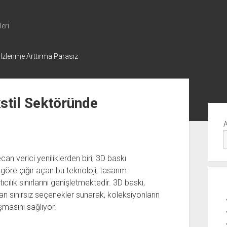
eri
 Izlenme Arttırma Parasız
stil Sektöründe
Yan
Me
n verici yeniliklerden biri, 3D baskı
göre çığır açan bu teknoloji, tasarım
ılık sınırlarını genişletmektedir. 3D baskı,
n sınırsız seçenekler sunarak, koleksiyonların
masını sağlıyor.