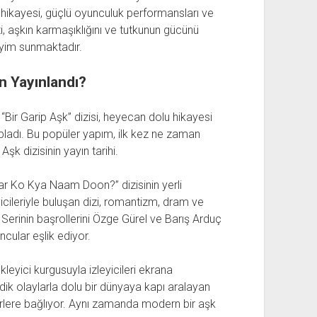
hikayesi, güçlü oyunculuk performansları ve
zi, aşkın karmaşıklığını ve tutkunun gücünü
eyim sunmaktadır.
n Yayınlandı?
“Bir Garip Aşk” dizisi, heyecan dolu hikayesi
topladı. Bu popüler yapım, ilk kez ne zaman
Aşk dizisinin yayın tarihi.
aar Ko Kya Naam Doon?” dizisinin yerli
yicileriyle buluşan dizi, romantizm, dram ve
r. Serinin başrollerini Özge Gürel ve Barış Arduç
ncular eşlik ediyor.
leyici kurgusuyla izleyicileri ekrana
k olaylarla dolu bir dünyaya kapı aralayan
kterlere bağlıyor. Aynı zamanda modern bir aşk