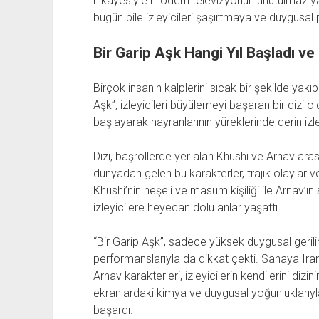
hikayesiyle modern televizyonun unutulmaz yapı
bugün bile izleyicileri şaşırtmaya ve duygus
Bir Garip Aşk Hangi Yıl Başladı ve 
Birçok insanın kalplerini sıcak bir şekilde yakı
Aşk”, izleyicileri büyülemeyi başaran bir dizi o
başlayarak hayranlarının yüreklerinde derin izle
Dizi, başrollerde yer alan Khushi ve Arnav arasınd
dünyadan gelen bu karakterler, trajik olaylar ve
Khushi’nin neşeli ve masum kişiliği ile Arnav’
izleyicilere heyecan dolu anlar yaşattı.
“Bir Garip Aşk”, sadece yüksek duygusal geril
performanslarıyla da dikkat çekti. Sanaya Iran
Arnav karakterleri, izleyicilerin kendilerini dizi
ekranlardaki kimya ve duygusal yoğunluklarıyla
başardı.