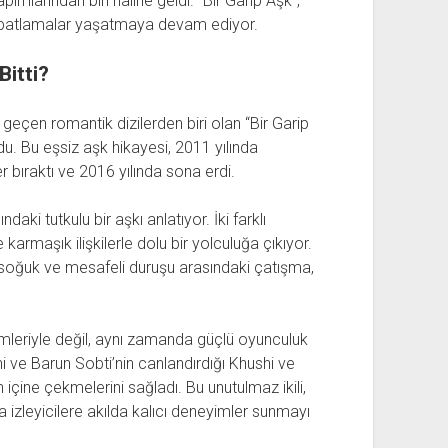
mlarından biri haline geldi. “Bir Garip Aşk”,
al patlamalar yaşatmaya devam ediyor.
Bitti?
p geçen romantik dizilerden biri olan “Bir Garip
ldu. Bu eşsiz aşk hikayesi, 2011 yılında
r bıraktı ve 2016 yılında sona erdi.
aki tutkulu bir aşkı anlatıyor. İki farklı
 karmaşık ilişkilerle dolu bir yolculuğa çıkıyor.
ın soğuk ve mesafeli duruşu arasındaki çatışma,
imleriyle değil, aynı zamanda güçlü oyunculuk
i ve Barun Sobti’nin canlandırdığı Khushi ve
nin içine çekmelerini sağladı. Bu unutulmaz ikili,
 izleyicilere akılda kalıcı deneyimler sunmayı