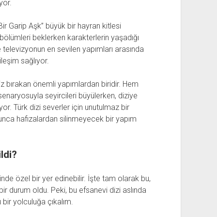
yor.
“Bir Garip Aşk” büyük bir hayran kitlesi
i bölümleri beklerken karakterlerin yaşadığı
le televizyonun en sevilen yapımları arasında
leşim sağlıyor.
e iz bırakan önemli yapımlardan biridir. Hem
senaryosuyla seyircileri büyülerken, diziye
r. Türk dizi severler için unutulmaz bir
yunca hafızalardan silinmeyecek bir yapım
ldi?
lbinde özel bir yer edinebilir. İşte tam olarak bu,
bir durum oldu. Peki, bu efsanevi dizi aslında
bir yolculuğa çıkalım.