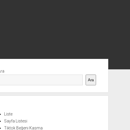
nü
Ara
Ara
Liste
Sayfa Listesi
Tiktok Beğeni Kasma