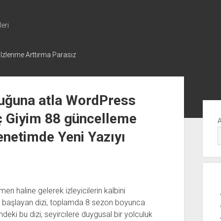
eri
 Izlenme Arttırma Parasız
buğuna atla WordPress
Yan
ç Giyim 88 güncelleme
Me
netimde Yeni Yazıyı
men haline gelerek izleyicilerin kalbini
ya başlayan dizi, toplamda 8 sezon boyunca
eki bu dizi, seyircilere duygusal bir yolculuk