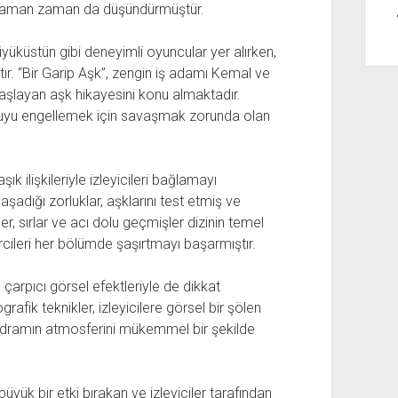
e zaman zaman da düşündürmüştür.
yüküstün gibi deneyimli oyuncular yer alırken,
ır. “Bir Garip Aşk”, zengin iş adamı Kemal ve
başlayan aşk hikayesini konu almaktadır.
utkuyu engellemek için savaşmak zorunda olan
ık ilişkileriyle izleyicileri bağlamayı
şadığı zorluklar, aşklarını test etmiş ve
er, sırlar ve acı dolu geçmişler dizinin temel
ircileri her bölümde şaşırtmayı başarmıştır.
 çarpıcı görsel efektleriyle de dikkat
fik teknikler, izleyicilere görsel bir şölen
e dramın atmosferini mükemmel bir şekilde
 büyük bir etki bırakan ve izleyiciler tarafından