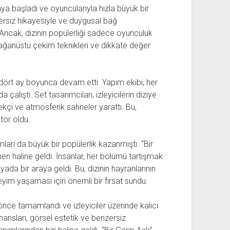
aya başladı ve oyuncularıyla hızla büyük bir
zersiz hikayesiyle ve duygusal bağ
 Ancak, dizinin popülerliği sadece oyunculuk
ağanüstü çekim teknikleri ve dikkate değer
n dört ay boyunca devam etti. Yapım ekibi, her
çalıştı. Set tasarımcıları, izleyicilerin diziye
kçi ve atmosferik sahneler yarattı. Bu,
ktör oldu.
mları da büyük bir popülerlik kazanmıştı. “Bir
en haline geldi. İnsanlar, her bölümü tartışmak
da bir araya geldi. Bu, dizinin hayranlarının
neyim yaşaması için önemli bir fırsat sundu.
 önce tamamlandı ve izleyiciler üzerinde kalıcı
rmansları, görsel estetik ve benzersiz