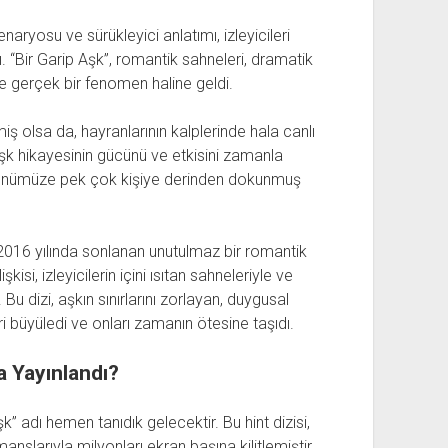
naryosu ve sürükleyici anlatımı, izleyicileri
ı. “Bir Garip Aşk”, romantik sahneleri, dramatik
te gerçek bir fenomen haline geldi.
ş olsa da, hayranlarının kalplerinde hala canlı
z aşk hikayesinin gücünü ve etkisini zamanla
 günümüze pek çok kişiye derinden dokunmuş
k 2016 yılında sonlanan unutulmaz bir romantik
kisi, izleyicilerin içini ısıtan sahneleriyle ve
 Bu dizi, aşkın sınırlarını zorlayan, duygusal
i büyüledi ve onları zamanın ötesine taşıdı.
a Yayınlandı?
şk” adı hemen tanıdık gelecektir. Bu hint dizisi,
slarıyla milyonları ekran başına kilitlemiştir.