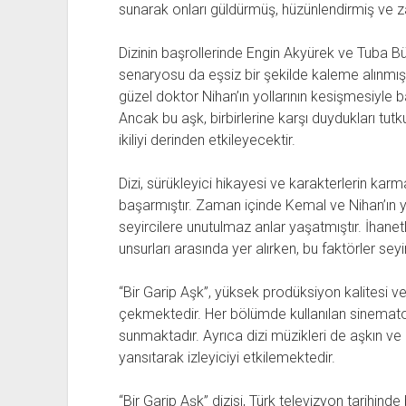
sunarak onları güldürmüş, hüzünlendirmiş v
Dizinin başrollerinde Engin Akyürek ve Tuba Bü
senaryosu da eşsiz bir şekilde kaleme alınmışt
güzel doktor Nihan’ın yollarının kesişmesiyle 
Ancak bu aşk, birbirlerine karşı duydukları t
ikiliyi derinden etkileyecektir.
Dizi, sürükleyici hikayesi ve karakterlerin karmaş
başarmıştır. Zaman içinde Kemal ve Nihan’ın ya
seyircilere unutulmaz anlar yaşatmıştır. İhanetl
unsurları arasında yer alırken, bu faktörler sey
“Bir Garip Aşk”, yüksek prodüksiyon kalitesi ve
çekmektedir. Her bölümde kullanılan sinematogra
sunmaktadır. Ayrıca dizi müzikleri de aşkın v
yansıtarak izleyiciyi etkilemektedir.
“Bir Garip Aşk” dizisi, Türk televizyon tarihinde