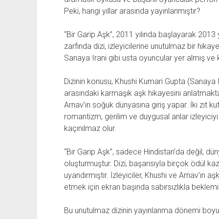
Peki, hangi yıllar arasında yayınlanmıştır?
“Bir Garip Aşk”, 2011 yılında başlayarak 2013 y
zarfında dizi, izleyicilerine unutulmaz bir hik
Sanaya Irani gibi usta oyuncular yer almış ve 
Dizinin konusu, Khushi Kumari Gupta (Sanaya I
arasındaki karmaşık aşk hikayesini anlatmakta
Arnav’ın soğuk dünyasına giriş yapar. İki zıt k
romantizm, gerilim ve duygusal anlar izleyiciy
kaçınılmaz olur.
“Bir Garip Aşk”, sadece Hindistan’da değil, dün
oluşturmuştur. Dizi, başarısıyla birçok ödül 
uyandırmıştır. İzleyiciler, Khushi ve Arnav’ın aş
etmek için ekran başında sabırsızlıkla beklemiş
Bu unutulmaz dizinin yayınlanma dönemi boyunc