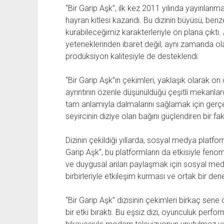
“Bir Garip Aşk”, ilk kez 2011 yılında yayınlanm
hayran kitlesi kazandı. Bu dizinin büyüsü, ben
kurabileceğimiz karakterleriyle ön plana çıktı.
yeteneklerinden ibaret değil; aynı zamanda ol
prodüksiyon kalitesiyle de desteklendi.
“Bir Garip Aşk”ın çekimleri, yaklaşık olarak o
ayrıntının özenle düşünüldüğü çeşitli mekanlarda 
tam anlamıyla dalmalarını sağlamak için gerçe
seyircinin diziye olan bağını güçlendiren bir fa
Dizinin çekildiği yıllarda, sosyal medya platfor
Garip Aşk”, bu platformların da etkisiyle fenom
ve duygusal anları paylaşmak için sosyal medya
birbirleriyle etkileşim kurması ve ortak bir de
“Bir Garip Aşk” dizisinin çekimleri birkaç sene
bir etki bıraktı. Bu eşsiz dizi, oyunculuk perfo