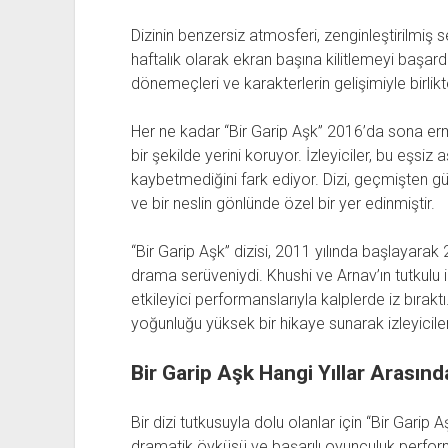
Dizinin benzersiz atmosferi, zenginleştirilmiş se
haftalık olarak ekran başına kilitlemeyi başard
dönemeçleri ve karakterlerin gelişimiyle birlik
Her ne kadar “Bir Garip Aşk” 2016’da sona ermi
bir şekilde yerini koruyor. İzleyiciler, bu eşsi
kaybetmediğini fark ediyor. Dizi, geçmişten
ve bir neslin gönlünde özel bir yer edinmiştir.
“Bir Garip Aşk” dizisi, 2011 yılında başlayara
drama serüveniydi. Khushi ve Arnav’ın tutkulu iliş
etkileyici performanslarıyla kalplerde iz bıraktı.
yoğunluğu yüksek bir hikaye sunarak izleyiciler
Bir Garip Aşk Hangi Yıllar Arasınd
Bir dizi tutkusuyla dolu olanlar için “Bir Garip A
dramatik öyküsü ve başarılı oyunculuk performan