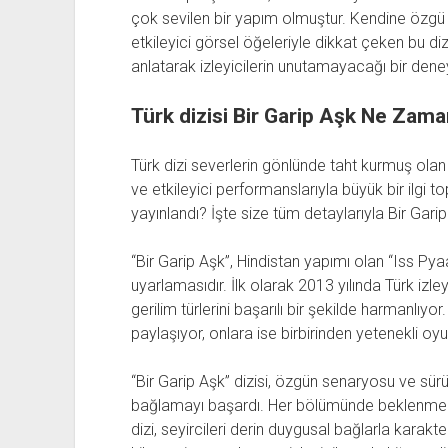
çok sevilen bir yapım olmuştur. Kendine özgü 
etkileyici görsel öğeleriyle dikkat çeken bu di
anlatarak izleyicilerin unutamayacağı bir den
Türk dizisi Bir Garip Aşk Ne Zama
Türk dizi severlerin gönlünde taht kurmuş olan 
ve etkileyici performanslarıyla büyük bir ilgi 
yayınlandı? İşte size tüm detaylarıyla Bir Garip 
“Bir Garip Aşk”, Hindistan yapımı olan “Iss Py
uyarlamasıdır. İlk olarak 2013 yılında Türk izle
gerilim türlerini başarılı bir şekilde harmanlıyo
paylaşıyor, onlara ise birbirinden yetenekli oyu
“Bir Garip Aşk” dizisi, özgün senaryosu ve sürük
bağlamayı başardı. Her bölümünde beklenmedi
dizi, seyircileri derin duygusal bağlarla kara