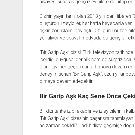
hikayesi sunarak genç izleyicilere de hitap edi
Dizinin yayın tarihi olan 2013 yılından itibaren 
oluşturdu. İzleyiciler, her hafta heyecanla yen
aşkın zorluklarını paylaştı. Dizi, günümüzde bi
yer alıyor ve sosyal medyada da geniş bir etki
“Bir Garip Aşk” dizisi, Türk televizyon tarihind
içerdiği duygusal derinlik hem de sürpriz dolu 
olan ilgiyi her geçen gün artırmaya devam ediyo
deneyim sunan “Bir Garip Aşk”, uzun yıllar bo
olmaya devam edecektir.
Bir Garip Aşk Kaç Sene Önce Çeki
Bir dizi tarihe iz bırakabilir ve izleyicilerinin ka
“Bir Garip Aşk” dizesinin başarısını tanımlayan 
ne zaman çekildi? Hadi birlikte geçmişe doğru 