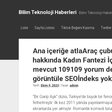
Bilim Teknoloji Haberleri
Bilim Teknoloji Haberl
Liste
Sayfa Listesi
Tiktok Beğeni Kasma
Twitter
Ana içeriğe atlaAraç çu
hakkında Kadın Fantezi İ
mevcut 109109 yorum de
görüntüle SEOİndeks yok
Tarih:
Ekim 9, 2023
| Yazar:
admin
“Bir Garip Aşk” dizisi, Türkiye’de büyük bir feno
fethetmiştir. İlk kez 2011 yılında yayınlanma
ekranlarda yer almıştır. Romantik komedi türünd