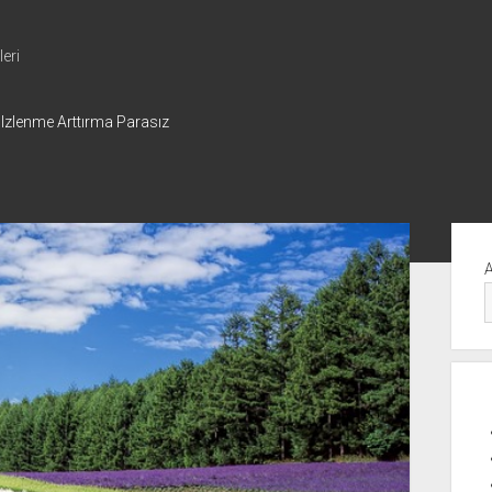
eri
 Izlenme Arttırma Parasız
Yan
Me