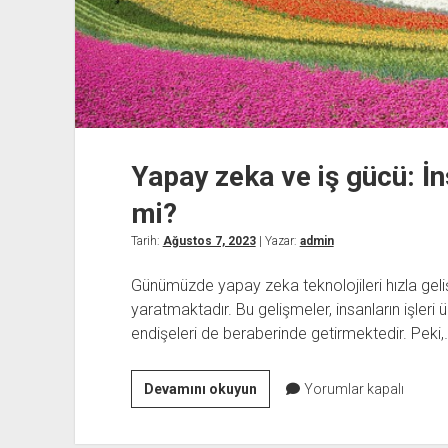
Yapay zeka ve iş gücü: İns
mi?
Tarih:
Ağustos 7, 2023
| Yazar:
admin
Günümüzde yapay zeka teknolojileri hızla geli
yaratmaktadır. Bu gelişmeler, insanların işleri
endişeleri de beraberinde getirmektedir. Peki,
Yapay
Devamını okuyun
Yorumlar kapalı
zeka
ve