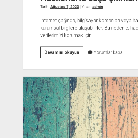
Tarih:
Ağustos 7, 2023
| Yazar:
admin
İnternet çağında, bilgisayar korsanları veya hac
kurumsal bilgilere ulaşabilirler. Bu nedenle, ha
verilerimizi korumak için…
Hackerlarla
Devamını okuyun
Yorumlar kapalı
başa
çıkmanın
yolları