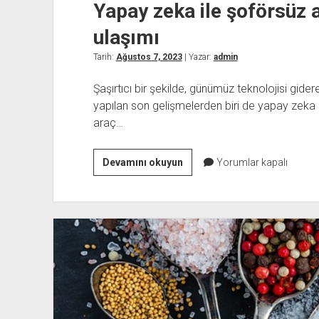
Yapay zeka ile şoförsüz 
ulaşımı
Tarih:
Ağustos 7, 2023
| Yazar:
admin
Şaşırtıcı bir şekilde, günümüz teknolojisi gid
yapılan son gelişmelerden biri de yapay zeka i
araç…
Yapay
Devamını okuyun
Yorumlar kapalı
zeka
ile
şoförsüz
araçlar:
Geleceğin
ulaşımı