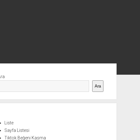
nü
Ara
Ara
Liste
Sayfa Listesi
Tiktok Beğeni Kasma