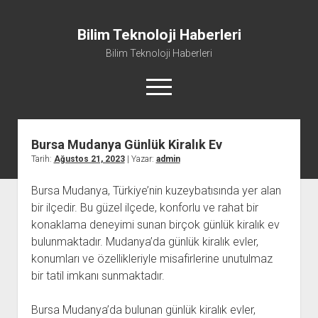
Bilim Teknoloji Haberleri
Bilim Teknoloji Haberleri
menüyü
aç
Bursa Mudanya Günlük Kiralık Ev
Liste
Tarih:
Ağustos 21, 2023
| Yazar:
admin
Sayfa Listesi
Bursa Mudanya, Türkiye’nin kuzeybatısında yer alan
Tiktok Beğeni Kasma
bir ilçedir. Bu güzel ilçede, konforlu ve rahat bir
Twitter Izlenme Arttırma Parasız
konaklama deneyimi sunan birçok günlük kiralık ev
bulunmaktadır. Mudanya’da günlük kiralık evler,
konumları ve özellikleriyle misafirlerine unutulmaz
bir tatil imkanı sunmaktadır.
Bursa Mudanya’da bulunan günlük kiralık evler,