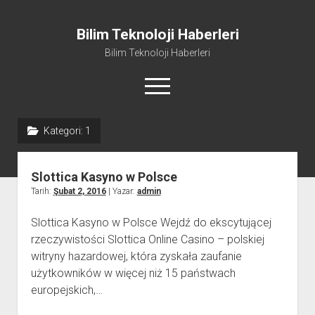
Bilim Teknoloji Haberleri
Bilim Teknoloji Haberleri
menüyü
aç
Kategori:
1
Liste
Sayfa Listesi
Slottica Kasyno w Polsce
Tiktok Beğeni Kasma
Tarih:
Şubat 2, 2016
| Yazar:
admin
Twitter Izlenme Arttırma Parasız
Slottica Kasyno w Polsce Wejdź do ekscytującej
rzeczywistości Slottica Online Casino – polskiej
witryny hazardowej, która zyskała zaufanie
użytkowników w więcej niż 15 państwach
europejskich,…