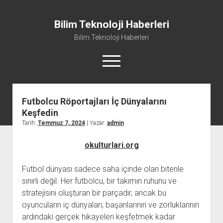
Bilim Teknoloji Haberleri
Bilim Teknoloji Haberleri
menüyü
aç
Futbolcu Röportajları İç Dünyalarını
Liste
Keşfedin
Sayfa Listesi
Tarih:
Temmuz 7, 2024
| Yazar:
admin
Tiktok Beğeni Kasma
okulturlari.org
Twitter Izlenme Arttırma Parasız
Futbol dünyası sadece saha içinde olan bitenle
sınırlı değil. Her futbolcu, bir takımın ruhunu ve
stratejisini oluşturan bir parçadır, ancak bu
oyuncuların iç dünyaları, başarılarının ve zorluklarının
ardındaki gerçek hikayeleri keşfetmek kadar