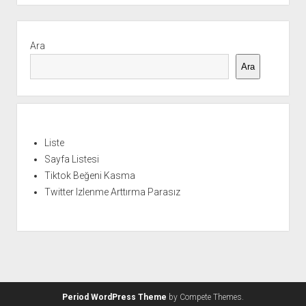
Yan
Menü
Ara
Ara
Liste
Sayfa Listesi
Tiktok Beğeni Kasma
Twitter Izlenme Arttırma Parasız
Period WordPress Theme
by Compete Themes.