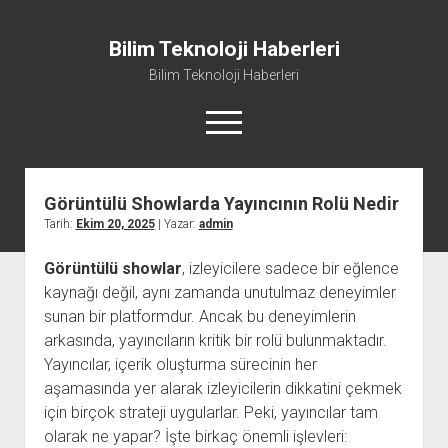
Bilim Teknoloji Haberleri
Bilim Teknoloji Haberleri
menüyü
aç
Görüntülü Showlarda Yayıncının Rolü Nedir
Liste
Tarih:
Ekim 20, 2025
| Yazar:
admin
Sayfa Listesi
Görüntülü showlar
, izleyicilere sadece bir eğlence
Tiktok Beğeni Kasma
kaynağı değil, aynı zamanda unutulmaz deneyimler
Twitter Izlenme Arttırma Parasız
sunan bir platformdur. Ancak bu deneyimlerin
arkasında, yayıncıların kritik bir rolü bulunmaktadır.
Yayıncılar, içerik oluşturma sürecinin her
aşamasında yer alarak izleyicilerin dikkatini çekmek
için birçok strateji uygularlar. Peki, yayıncılar tam
olarak ne yapar? İşte birkaç önemli işlevleri: