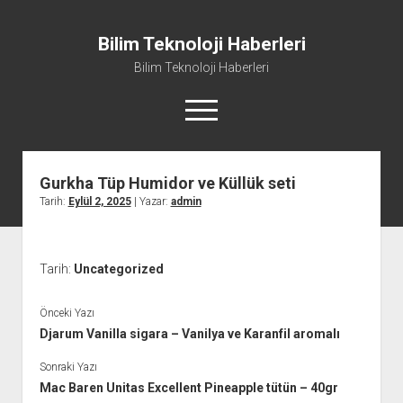
Bilim Teknoloji Haberleri
Bilim Teknoloji Haberleri
menüyü
aç
Gurkha Tüp Humidor ve Küllük seti
Liste
Tarih:
Eylül 2, 2025
| Yazar:
admin
Sayfa Listesi
Tiktok Beğeni Kasma
Tarih:
Uncategorized
Twitter Izlenme Arttırma Parasız
Önceki Yazı
Djarum Vanilla sigara – Vanilya ve Karanfil aromalı
Sonraki Yazı
Mac Baren Unitas Excellent Pineapple tütün – 40gr