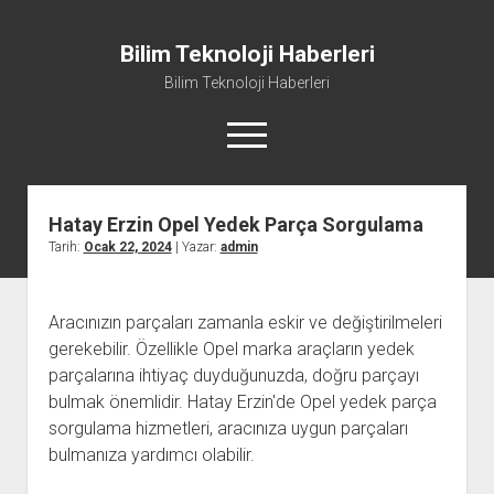
Bilim Teknoloji Haberleri
Bilim Teknoloji Haberleri
menüyü
aç
Hatay Erzin Opel Yedek Parça Sorgulama
Liste
Tarih:
Ocak 22, 2024
| Yazar:
admin
Sayfa Listesi
Tiktok Beğeni Kasma
Aracınızın parçaları zamanla eskir ve değiştirilmeleri
Twitter Izlenme Arttırma Parasız
gerekebilir. Özellikle Opel marka araçların yedek
parçalarına ihtiyaç duyduğunuzda, doğru parçayı
bulmak önemlidir. Hatay Erzin'de Opel yedek parça
sorgulama hizmetleri, aracınıza uygun parçaları
bulmanıza yardımcı olabilir.