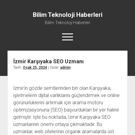
Bilim Teknoloji Haberleri
Bilim Teknoloji Haberleri
menüyü
aç
İzmir Karşıyaka SEO Uzmanı
Liste
Tarih:
Ocak 25, 2024
| Yazar:
admin
Sayfa Listesi
Tiktok Beğeni Kasma
İzmir'in gözde semtlerinden biri olan Karşıyaka,
Twitter Izlenme Arttırma Parasız
işletmelerin dijital varlıklarını güçlendirmek ve online
görünürlüklerini artırmak için arama motoru
optimizasyonuna (SEO) başvurdukları bir yer haline
gelmiştir. İşte bu noktada, İzmir Karşıyaka SEO
uzmanlarının önemi ortaya çıkmaktadır. Bu
uzmanlar, web sitelerinin organik aramalarda üst