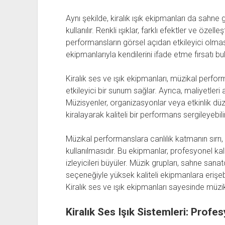
Aynı şekilde, kiralık ışık ekipmanları da sahne
kullanılır. Renkli ışıklar, farklı efektler ve özel
performansların görsel açıdan etkileyici olması 
ekipmanlarıyla kendilerini ifade etme fırsatı bulu
Kiralık ses ve ışık ekipmanları, müzikal perfo
etkileyici bir sunum sağlar. Ayrıca, maliyetler
Müzisyenler, organizasyonlar veya etkinlik düze
kiralayarak kaliteli bir performans sergileyebilir
Müzikal performanslara canlılık katmanın sırrı, 
kullanılmasıdır. Bu ekipmanlar, profesyonel ka
izleyicileri büyüler. Müzik grupları, sahne sanatç
seçeneğiyle yüksek kaliteli ekipmanlara erişeb
Kiralık ses ve ışık ekipmanları sayesinde müzik
Kiralık Ses Işık Sistemleri: Profe