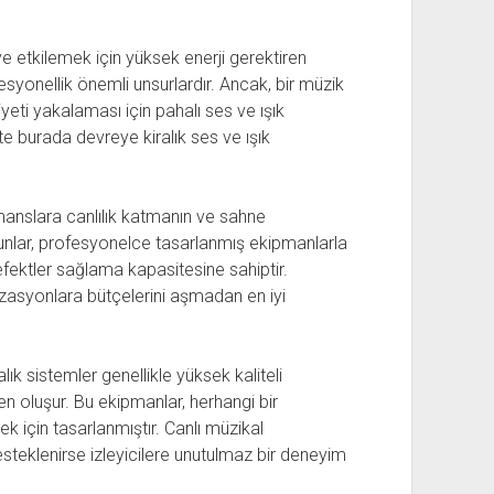
ve etkilemek için yüksek enerji gerektiren
esyonellik önemli unsurlardır. Ancak, bir müzik
ti yakalaması için pahalı ses ve ışık
te burada devreye kiralık ses ve ışık
rmanslara canlılık katmanın ve sahne
 Bunlar, profesyonelce tasarlanmış ekipmanlarla
efektler sağlama kapasitesine sahiptir.
asyonlara bütçelerini aşmadan en iyi
k sistemler genellikle yüksek kaliteli
en oluşur. Bu ekipmanlar, herhangi bir
için tasarlanmıştır. Canlı müzikal
steklenirse izleyicilere unutulmaz bir deneyim