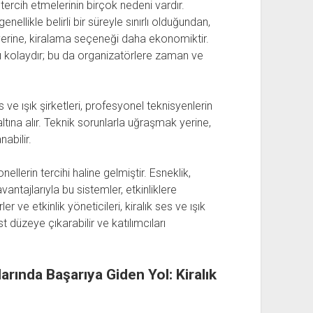
 tercih etmelerinin birçok nedeni vardır.
genellikle belirli bir süreyle sınırlı olduğundan,
k yerine, kiralama seçeneği daha ekonomiktir.
ımı kolaydır; bu da organizatörlere zaman ve
s ve ışık şirketleri, profesyonel teknisyenlerin
altına alır. Teknik sorunlarla uğraşmak yerine,
abilir.
nellerin tercihi haline gelmiştir. Esneklik,
vantajlarıyla bu sistemler, etkinliklere
 ve etkinlik yöneticileri, kiralık ses ve ışık
t düzeye çıkarabilir ve katılımcıları
rında Başarıya Giden Yol: Kiralık