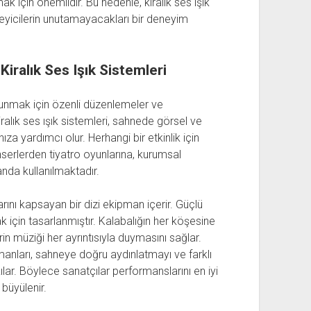
için önemlidir. Bu nedenle, kiralık ses ışık
 izleyicilerin unutamayacakları bir deneyim
Kiralık Ses Işık Sistemleri
sunmak için özenli düzenlemeler ve
ralık ses ışık sistemleri, sahnede görsel ve
za yardımcı olur. Herhangi bir etkinlik için
erlerden tiyatro oyunlarına, kurumsal
nda kullanılmaktadır.
arını kapsayan bir dizi ekipman içerir. Güçlü
k için tasarlanmıştır. Kalabalığın her köşesine
erin müziği her ayrıntısıyla duymasını sağlar.
anları, sahneye doğru aydınlatmayı ve farklı
lar. Böylece sanatçılar performanslarını en iyi
 büyülenir.