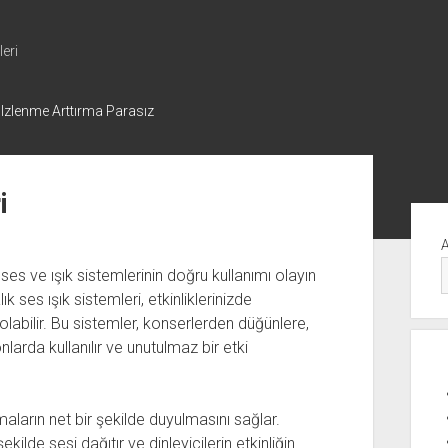
eri
 Izlenme Arttırma Parasız
i
Yan
Me
 ses ve ışık sistemlerinin doğru kullanımı olayın
k ses ışık sistemleri, etkinliklerinizde
abilir. Bu sistemler, konserlerden düğünlere,
larda kullanılır ve unutulmaz bir etki
aların net bir şekilde duyulmasını sağlar.
ilde sesi dağıtır ve dinleyicilerin etkinliğin