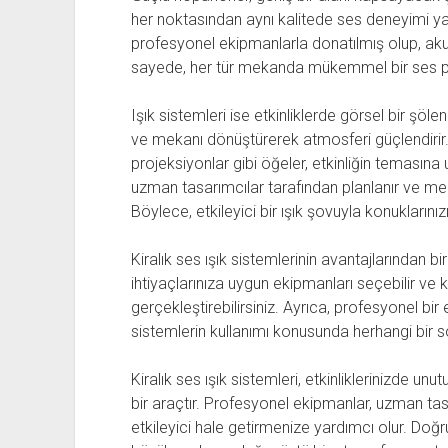
her noktasından aynı kalitede ses deneyimi yaş
profesyonel ekipmanlarla donatılmış olup, akus
sayede, her tür mekanda mükemmel bir ses per
Işık sistemleri ise etkinliklerde görsel bir şölen 
ve mekanı dönüştürerek atmosferi güçlendirir. Sp
projeksiyonlar gibi öğeler, etkinliğin temasına uy
uzman tasarımcılar tarafından planlanır ve mek
Böylece, etkileyici bir ışık şovuyla konuklarınızı
Kiralık ses ışık sistemlerinin avantajlarından bir
ihtiyaçlarınıza uygun ekipmanları seçebilir ve 
gerçekleştirebilirsiniz. Ayrıca, profesyonel bir
sistemlerin kullanımı konusunda herhangi bir 
Kiralık ses ışık sistemleri, etkinliklerinizde 
bir araçtır. Profesyonel ekipmanlar, uzman tasa
etkileyici hale getirmenize yardımcı olur. Doğru