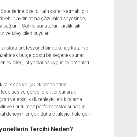
 gösterilerine özel bir atmosfer katmak için
leştirilebilir aydınlatma çözümleri sayesinde,
sağlanır. Sahne sanatçıları, kiralık ışık
r ve izleyicileri büyüler.
rmanslara profesyonel bir dokunuş katar ve
i azaltarak bütçe dostu bir seçenek sunar.
nleyicileri, ihtiyaçlarına uygun ekipmanları
.
kiralık ses ve ışık ekipmanlarının
litede ses ve görsel efektler sunarak
ıları ve etkinlik düzenleyicileri, kiralama
ilir ve unutulmaz performanslar sunabilir.
al deneyimler çok daha etkileyici hale gelir.
syonellerin Tercihi Neden?