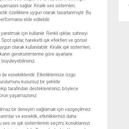
amasını sağlar. Kiralık ses sistemleri,
tik özelliklere uygun olarak tasarlanmıştır. Bu
formansı elde edilebilir.
yaratmak için kullanılır. Renkli ışıklar, sahneyi
ot ışıklar, hareketli ışık efektleri ve görsel
gun olarak kullanılabilir. Kiralık ışık sistemleri,
anın gereksinimlerine göre ayarlanır.
 büyüleyebilirsiniz.
i de esneklikleridir. Etkinliklerinize özgü
kurulumunu kusursuz bir şekilde
 ekip tarafından desteklenirsiniz, böylece
sorun yaşamazsınız.
unutulmaz bir deneyim sağlamak için vazgeçilmez
rımlar ve esneklik, etkinliklerinizi daha
 ses ve ışık sistemlerinin seçimi, konuklarınızı