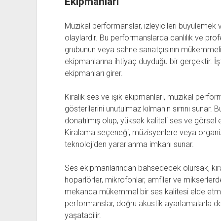
Ekipmanları
Müzikal performanslar, izleyicileri büyülemek 
olaylardır. Bu performanslarda canlılık ve prof
grubunun veya sahne sanatçısının mükemmeliye
ekipmanlarına ihtiyaç duyduğu bir gerçektir. İş
ekipmanları girer.
Kiralık ses ve ışık ekipmanları, müzikal perfo
gösterilerini unutulmaz kılmanın sırrını sunar.
donatılmış olup, yüksek kaliteli ses ve görsel 
Kiralama seçeneği, müzisyenlere veya organiz
teknolojiden yararlanma imkanı sunar.
Ses ekipmanlarından bahsedecek olursak, kiralı
hoparlörler, mikrofonlar, amfiler ve mikserlerd
mekanda mükemmel bir ses kalitesi elde etmek 
performanslar, doğru akustik ayarlamalarla de
yaşatabilir.