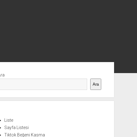
nü
Ara
Ara
Liste
Sayfa Listesi
Tiktok Beğeni Kasma