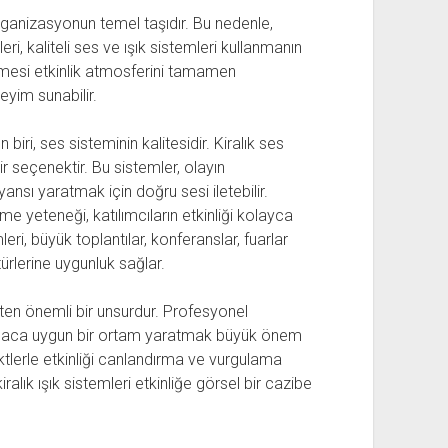
 organizasyonun temel taşıdır. Bu nedenle,
ri, kaliteli ses ve ışık sistemleri kullanmanın
lemesi etkinlik atmosferini tamamen
eyim sunabilir.
biri, ses sisteminin kalitesidir. Kiralık ses
bir seçenektir. Bu sistemler, olayın
yansı yaratmak için doğru sesi iletebilir.
me yeteneği, katılımcıların etkinliği kolayca
leri, büyük toplantılar, konferanslar, fuarlar
 türlerine uygunluk sağlar.
lten önemli bir unsurdur. Profesyonel
 amaca uygun bir ortam yaratmak büyük önem
efektlerle etkinliği canlandırma ve vurgulama
ralık ışık sistemleri etkinliğe görsel bir cazibe