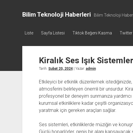
Bilim Teknoloji Haberleri
Bilim Teknoloji Haberl
Liste
Sayfa Listesi
Tiktok Beğeni Kasma
Twitter
Kiralık Ses Işık Sistemler
Tarih:
Şubat 20, 2024
| Yazar:
admin
Etkileyici bir etkinlik düzenlemek istediğinizde,
atmosferini belirleyen önemli bir unsurdur. Kiralı
profesyonel bir deneyim sunmanıza yardımcı ol
kurumsal etkinliklere kadar çeşitli organizasyon
yaratmak için gereken araçları sağlar.
Ses sistemleri, etkinliklerde müziğin ve konuşm
Güçlü hoparlörler, geniş bir alanı kapsayacak şek