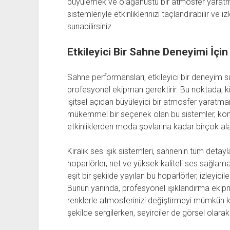
büyülemek ve olağanüstü bir atmosfer yaratmak 
sistemleriyle etkinliklerinizi taçlandırabilir ve
sunabilirsiniz.
Etkileyici Bir Sahne Deneyimi İçin 
Sahne performansları, etkileyici bir deneyim 
profesyonel ekipman gerektirir. Bu noktada, ki
işitsel açıdan büyüleyici bir atmosfer yaratmanı
mükemmel bir seçenek olan bu sistemler, kons
etkinliklerden moda şovlarına kadar birçok ala
Kiralık ses ışık sistemleri, sahnenin tüm detayl
hoparlörler, net ve yüksek kaliteli ses sağlama
eşit bir şekilde yayılan bu hoparlörler, izleyicil
Bunun yanında, profesyonel ışıklandırma ekipm
renklerle atmosferinizi değiştirmeyi mümkün kı
şekilde sergilerken, seyirciler de görsel olarak