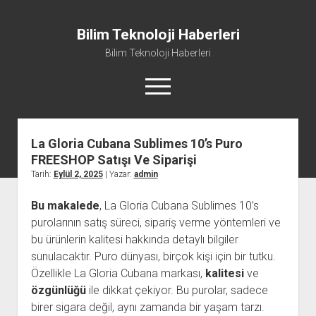
Bilim Teknoloji Haberleri
Bilim Teknoloji Haberleri
menüyü
aç
La Gloria Cubana Sublimes 10’s Puro
Liste
FREESHOP Satışı Ve Siparişi
Sayfa Listesi
Tarih:
Eylül 2, 2025
| Yazar:
admin
Tiktok Beğeni Kasma
Bu makalede
, La Gloria Cubana Sublimes 10’s
Twitter Izlenme Arttırma Parasız
purolarının satış süreci, sipariş verme yöntemleri ve
bu ürünlerin kalitesi hakkında detaylı bilgiler
sunulacaktır. Puro dünyası, birçok kişi için bir tutku.
Özellikle La Gloria Cubana markası,
kalitesi
ve
özgünlüğü
ile dikkat çekiyor. Bu purolar, sadece
birer sigara değil, aynı zamanda bir yaşam tarzı.