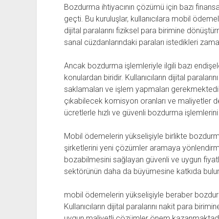
Bozdurma ihtiyacının çözümü için bazı finansal 
geçti. Bu kuruluşlar, kullanıcılara mobil ödemele
dijital paralarını fiziksel para birimine dönüşt
sanal cüzdanlarındaki paraları istedikleri zama
Ancak bozdurma işlemleriyle ilgili bazı endişe
konulardan biridir. Kullanıcıların dijital parala
saklamaları ve işlem yapmaları gerekmektedir
çıkabilecek komisyon oranları ve maliyetler de 
ücretlerle hızlı ve güvenli bozdurma işlemlerini
Mobil ödemelerin yükselişiyle birlikte bozdurma
şirketlerini yeni çözümler aramaya yönlendirmişti
bozabilmesini sağlayan güvenli ve uygun fiyatlı
sektörünün daha da büyümesine katkıda bulun
mobil ödemelerin yükselişiyle beraber bozdurm
Kullanıcıların dijital paralarını nakit para biri
uygun maliyetli çözümler önem kazanmaktadır. F