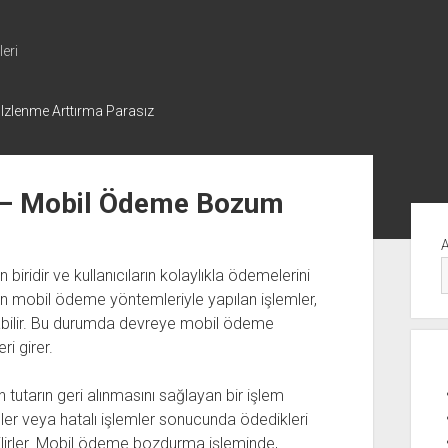
eri
 Izlenme Arttırma Parasız
– Mobil Ödeme Bozum
Yan
Me
 biridir ve kullanıcıların kolaylıkla ödemelerini
n mobil ödeme yöntemleriyle yapılan işlemler,
abilir. Bu durumda devreye mobil ödeme
 girer.
tarın geri alınmasını sağlayan bir işlem
meler veya hatalı işlemler sonucunda ödedikleri
bilirler. Mobil ödeme bozdurma işleminde,