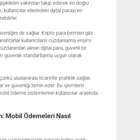
işiklikleri yakından takip ederek en doğru
ullanıcılar ellerindeki dijital parayı en
bilirler.
nliğini de sağlar. Kripto para birimleri gibi
anahtarlar kullanıcıların cüzdanlarına erişimi
üzdanından alınan dijital para, güvenli bir
m güvenlik standartlarına uygun olarak
kü uluslararası ticarette pratiklik sağlar,
lar ve güvenliği temin eder. Bu işlemlerin
 mobil ödeme sistemlerinin kullanıcılar arasında
.
n: Mobil Ödemeleri Nasıl
n vazgeçilmez bir parçası haline geldi.