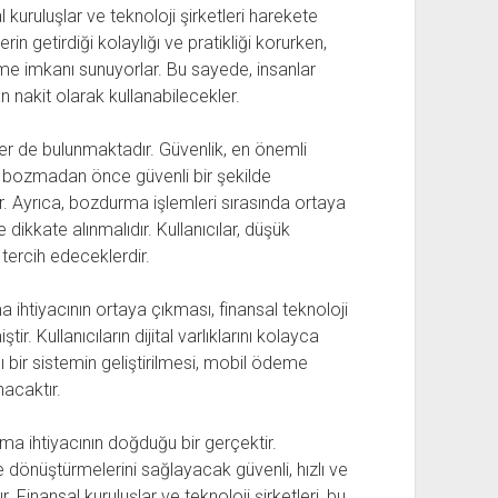
kuruluşlar ve teknoloji şirketleri harekete
rin getirdiği kolaylığı ve pratikliği korurken,
ürme imkanı sunuyorlar. Bu sayede, insanlar
n nakit olarak kullanabilecekler.
ler de bulunmaktadır. Güvenlik, en önemli
rını bozmadan önce güvenli bir şekilde
. Ayrıca, bozdurma işlemleri sırasında ortaya
dikkate alınmalıdır. Kullanıcılar, düşük
 tercih edeceklerdir.
 ihtiyacının ortaya çıkması, finansal teknoloji
r. Kullanıcıların dijital varlıklarını kolayca
 bir sistemin geliştirilmesi, mobil ödeme
acaktır.
a ihtiyacının doğduğu bir gerçektir.
mine dönüştürmelerini sağlayacak güvenli, hızlı ve
inansal kuruluşlar ve teknoloji şirketleri, bu