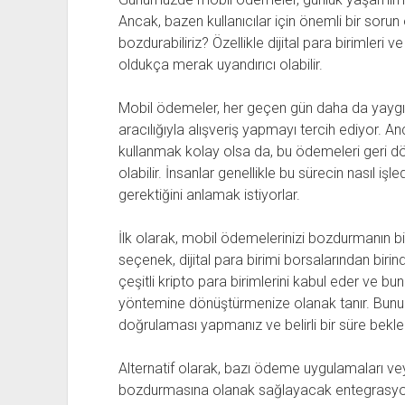
Ancak, bazen kullanıcılar için önemli bir sorun 
bozdurabiliriz? Özellikle dijital para birimleri v
oldukça merak uyandırıcı olabilir.
Mobil ödemeler, her geçen gün daha da yaygınl
aracılığıyla alışveriş yapmayı tercih ediyor. 
kullanmak kolay olsa da, bu ödemeleri geri
olabilir. İnsanlar genellikle bu sürecin nasıl işl
gerektiğini anlamak istiyorlar.
İlk olarak, mobil ödemelerinizi bozdurmanın bir
seçenek, dijital para birimi borsalarından biri
çeşitli kripto para birimlerini kabul eder ve 
yöntemine dönüştürmenize olanak tanır. Bunun
doğrulaması yapmanız ve belirli bir süre bekle
Alternatif olarak, bazı ödeme uygulamaları vey
bozdurmasına olanak sağlayacak entegrasyonlar