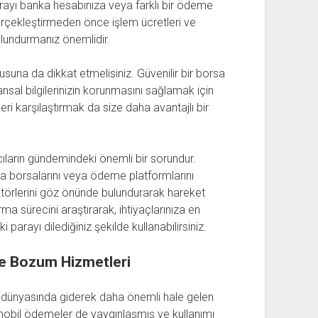
rayı banka hesabınıza veya farklı bir ödeme
erçekleştirmeden önce işlem ücretleri ve
lundurmanız önemlidir.
una da dikkat etmelisiniz. Güvenilir bir borsa
sal bilgilerinizin korunmasını sağlamak için
eri karşılaştırmak da size daha avantajlı bir
ıların gündemindeki önemli bir sorundur.
a borsalarını veya ödeme platformlarını
aktörlerini göz önünde bulundurarak hareket
a sürecini araştırarak, ihtiyaçlarınıza en
arayı dilediğiniz şekilde kullanabilirsiniz.
e Bozum Hizmetleri
en dünyasında giderek daha önemli hale gelen
e mobil ödemeler de yaygınlaşmış ve kullanımı