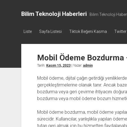
Bilim Teknoloji Haberleri
Bilim Teknoloji Haberl
Liste
Sayfa Listesi
Tiktok Beğeni Kasma
Twitter
Mobil Ödeme Bozdurma 
Tarih:
Kasım 15, 2023
| Yazar:
admin
Mobil ödeme, dijital çağın getirdiği yeniliklerden
gerçekleştirmelerine olanak tanır. Ancak baze
bozdurma veya geri çevirme ihtiyacını doğur
bozdurma veya mobil ödeme bozum hizmetleri
Mobil ödeme bozdurma, mobil ödeme yapılan tu
sürecidir. Kullanıcılar, yanlışlıkla yapılan öde
tutarı geri almak için bu hizmetten faydalana