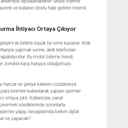
anlamıyla faydalanabilirler. Mobil ödeme
venli ve kullanıcı dostu hale getiren önemli
urma İhtiyacı Ortaya Çıkıyor
elişimi ile birlikte büyük bir ivme kazandı. Artık
rtlarıyla yapmak yerine, akıllı telefonları
 yapabiliyorlar. Bu mobil ödeme trendi,
i bir zorlukla karşı karşıya olduğumuzu
ayı harcar ve geriye kalanını cüzdanınıza
para birimleri kullanılarak yapılan işlemler
 ortaya çıktı. Kullanıcılar, sanal
 çevirmek istediklerinde sorunlarla
lemini yapıp, hesaplarında biriken dijital
ılar ne yapacak?