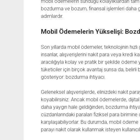
mobil ödemelerin sunduğu kolaylıklardan tam 
bozdurma ve bozum, finansal işlemleri daha gü
adımlardır.
Mobil Ödemelerin Yükselişi: Bozd
Son yıllarda mobil ödemeler, teknolojinin hızlı g
insanlar, alışverişlerini nakit para veya kredi ka
aracılığıyla kolay ve pratik bir şekilde ödeme
tüketiciler için birçok avantaj sunsa da, belirl
gösteriyor: bozdurma ihtiyacı.
Geleneksel alışverişlerde, elinizdeki nakit par
koyabilirsiniz. Ancak mobil ödemelerde, dijital 
daha yaygın hale geldiğinden, bozdurma ihtiyacı
cüzdanlarındaki paraları fiziksel para birimine
karşılaşabiliyorlar. Bu durumda, mobil ödeme iş
parayı nakit olarak kullanmak isteyen kullanıc