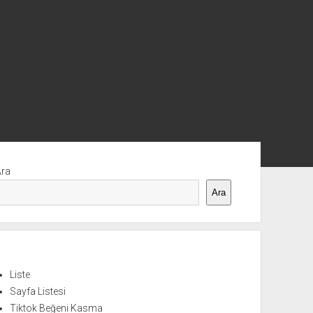
nü
Ara
Ara
Liste
Sayfa Listesi
Tiktok Beğeni Kasma