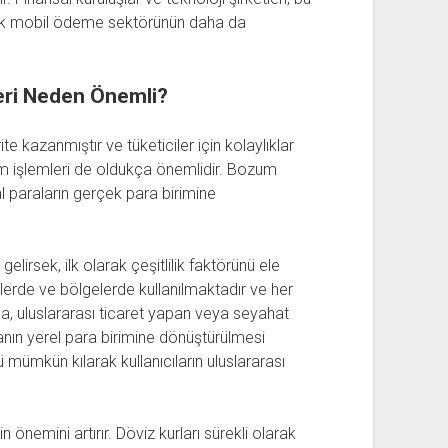
erek mobil ödeme sektörünün daha da
ri Neden Önemli?
kazanmıştır ve tüketiciler için kolaylıklar
 işlemleri de oldukça önemlidir. Bozum
l paraların gerçek para birimine
irsek, ilk olarak çeşitlilik faktörünü ele
elerde ve bölgelerde kullanılmaktadır ve her
da, uluslararası ticaret yapan veya seyahat
ranın yerel para birimine dönüştürülmesi
ümkün kılarak kullanıcıların uluslararası
n önemini artırır. Döviz kurları sürekli olarak