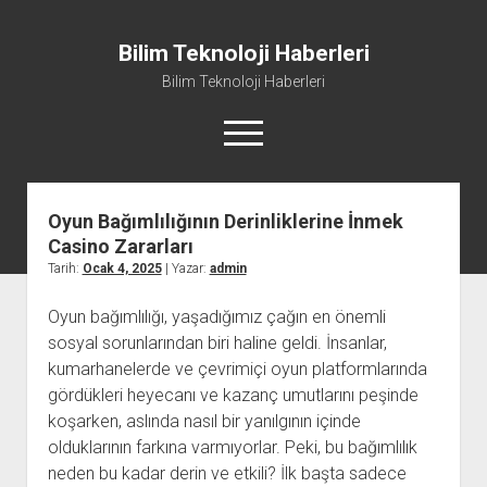
Bilim Teknoloji Haberleri
Bilim Teknoloji Haberleri
menüyü
aç
Oyun Bağımlılığının Derinliklerine İnmek
Liste
Casino Zararları
Sayfa Listesi
Tarih:
Ocak 4, 2025
| Yazar:
admin
Tiktok Beğeni Kasma
Oyun bağımlılığı, yaşadığımız çağın en önemli
Twitter Izlenme Arttırma Parasız
sosyal sorunlarından biri haline geldi. İnsanlar,
kumarhanelerde ve çevrimiçi oyun platformlarında
gördükleri heyecanı ve kazanç umutlarını peşinde
koşarken, aslında nasıl bir yanılgının içinde
olduklarının farkına varmıyorlar. Peki, bu bağımlılık
neden bu kadar derin ve etkili? İlk başta sadece