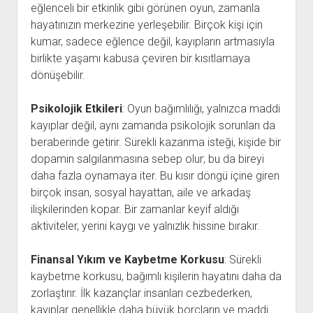
eğlenceli bir etkinlik gibi görünen oyun, zamanla
hayatınızın merkezine yerleşebilir. Birçok kişi için
kumar, sadece eğlence değil, kayıpların artmasıyla
birlikte yaşamı kabusa çeviren bir kısıtlamaya
dönüşebilir.
Psikolojik Etkileri
: Oyun bağımlılığı, yalnızca maddi
kayıplar değil, aynı zamanda psikolojik sorunları da
beraberinde getirir. Sürekli kazanma isteği, kişide bir
dopamin salgılanmasına sebep olur; bu da bireyi
daha fazla oynamaya iter. Bu kısır döngü içine giren
birçok insan, sosyal hayattan, aile ve arkadaş
ilişkilerinden kopar. Bir zamanlar keyif aldığı
aktiviteler, yerini kaygı ve yalnızlık hissine bırakır.
Finansal Yıkım ve Kaybetme Korkusu
: Sürekli
kaybetme korkusu, bağımlı kişilerin hayatını daha da
zorlaştırır. İlk kazançlar insanları cezbederken,
kayıplar genellikle daha büyük borçların ve maddi