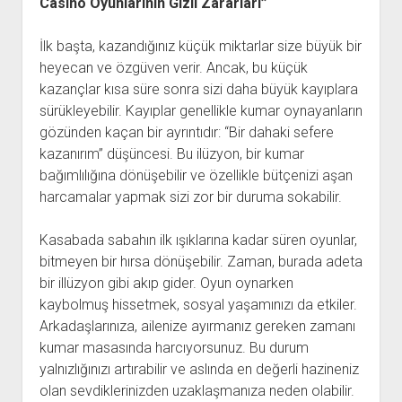
Casino Oyunlarının Gizli Zararları”
İlk başta, kazandığınız küçük miktarlar size büyük bir
heyecan ve özgüven verir. Ancak, bu küçük
kazançlar kısa süre sonra sizi daha büyük kayıplara
sürükleyebilir. Kayıplar genellikle kumar oynayanların
gözünden kaçan bir ayrıntıdır: “Bir dahaki sefere
kazanırım” düşüncesi. Bu ilüzyon, bir kumar
bağımlılığına dönüşebilir ve özellikle bütçenizi aşan
harcamalar yapmak sizi zor bir duruma sokabilir.
Kasabada sabahın ilk ışıklarına kadar süren oyunlar,
bitmeyen bir hırsa dönüşebilir. Zaman, burada adeta
bir illüzyon gibi akıp gider. Oyun oynarken
kaybolmuş hissetmek, sosyal yaşamınızı da etkiler.
Arkadaşlarınıza, ailenize ayırmanız gereken zamanı
kumar masasında harcıyorsunuz. Bu durum
yalnızlığınızı artırabilir ve aslında en değerli hazineniz
olan sevdiklerinizden uzaklaşmanıza neden olabilir.