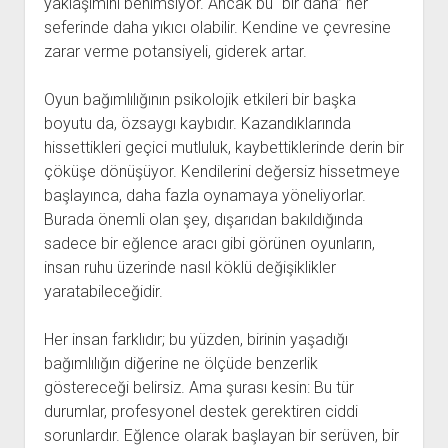
yaklaşımını benimsiyor. Ancak bu “bir daha” her
seferinde daha yıkıcı olabilir. Kendine ve çevresine
zarar verme potansiyeli, giderek artar.
Oyun bağımlılığının psikolojik etkileri bir başka
boyutu da, özsaygı kaybıdır. Kazandıklarında
hissettikleri geçici mutluluk, kaybettiklerinde derin bir
çöküşe dönüşüyor. Kendilerini değersiz hissetmeye
başlayınca, daha fazla oynamaya yöneliyorlar.
Burada önemli olan şey, dışarıdan bakıldığında
sadece bir eğlence aracı gibi görünen oyunların,
insan ruhu üzerinde nasıl köklü değişiklikler
yaratabileceğidir.
Her insan farklıdır; bu yüzden, birinin yaşadığı
bağımlılığın diğerine ne ölçüde benzerlik
göstereceği belirsiz. Ama şurası kesin: Bu tür
durumlar, profesyonel destek gerektiren ciddi
sorunlardır. Eğlence olarak başlayan bir serüven, bir