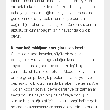
durum, insanı sürekli daha fazlasını istemeye iter.
Yüksek bir kazanç elde ettiğinizde, bu duygunun bir
daha yaşanmasını sağlamak için oyun masasına
geri dönmek isteyecek misiniz? İşte burada,
bağımlılığın tohumları atılmış olur. Sürekli kazanma
arzusu, bir kumar bağımlısının hayatında çığ gibi
büyür.
Kumar bağımlılığının sonuçları
ise yıkıcıdır.
Öncelikle maddi kayıplar, büyük bir boşluğa
dönüşebilir. Hırs ve açgözlülüğün kanatları altında
kaybolan paralar, sadece cebinizi değil, aynı
zamanda ruh halinizi de etkiler. Madden kayıplarla
birlikte gelen psikolojik problemler, anksiyete ve
depresyon gibi durumları da beraberinde getirir. Aile
ilişkileri kopar, sosyal çevre daralır ve bir zamanlar
sevgi dolu bir hayat, boş bir hafızaya dönüşür.
Kumar bağımlılığı, kişi için bir kısır döngü haline gelir;
ne kadar kazanırsanız kazanınız, kaybetme korkusu