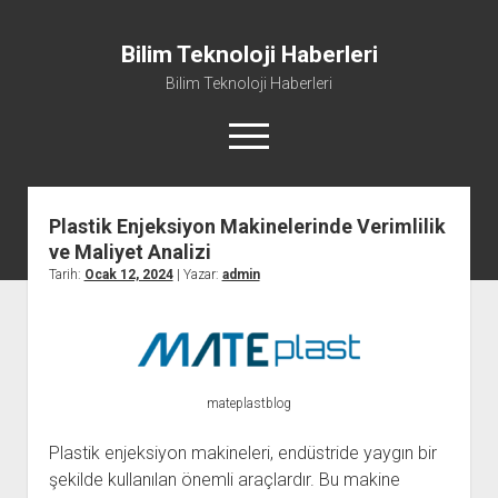
Bilim Teknoloji Haberleri
Bilim Teknoloji Haberleri
menüyü
aç
Plastik Enjeksiyon Makinelerinde Verimlilik
Liste
ve Maliyet Analizi
Sayfa Listesi
Tarih:
Ocak 12, 2024
| Yazar:
admin
Tiktok Beğeni Kasma
Twitter Izlenme Arttırma Parasız
mateplastblog
Plastik enjeksiyon makineleri, endüstride yaygın bir
şekilde kullanılan önemli araçlardır. Bu makine