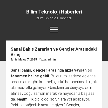
Bilim Teknoloji Haberleri
Bilim Teknoloji Haberleri
menüyü
aç
Sanal Bahis Zararları ve Gençler Arasındaki
Liste
Artış
Sayfa Listesi
Tarih:
Mayıs 7, 2025
| Yazar:
admin
Tiktok Beğeni Kasma
Sanal bahis, gençler arasında hızla yayılan bir
Twitter Izlenme Arttırma Parasız
fenomen haline geldi.
Bu durum, sadece eğlence
aracı olarak görülmemeli; çünkü beraberinde birçok
olumsuz etki getiriyor. Gençlerin bu dünyaya adım
atması, çoğu zaman merak ve heyecanla başlasa
da,
bağımlılık
gibi ciddi sorunlara yol açabiliyor.
Peki, bu bağımlılık nasıl gelişiyor? Gençler,