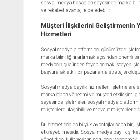
sosyal medya hesapları sayesinde marka bilinirliğ
ve rekabet avantajı elde edebilir.
Müşteri İlişkilerini Geliştirmenin
Hizmetleri
Sosyal medya platformları, günümüzde işletmeler
marka bilinirliğini artırmak açısından önemli b
medyanın gücünden faydalanmak isteyen işlet
başvurarak etkili bir pazarlama stratejisi oluştur
Sosyal medya bayilik hizmetleri, işletmelere 
marka itibarı yönetimi ve müşteri etkileşimi g
sayesinde işletmeler, sosyal medya platformlar
müşterilere ulaşabilir ve mevcut müşterilerle da
Bu hizmetlerin en büyük avantajlarından biri, iş
etkileyebilmesidir. Sosyal medya bayilik şirke
yönetirken, kullanıcıların sorularını yanıtlamak,