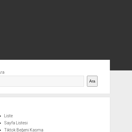
nü
Ara
Ara
Liste
Sayfa Listesi
Tiktok Beğeni Kasma