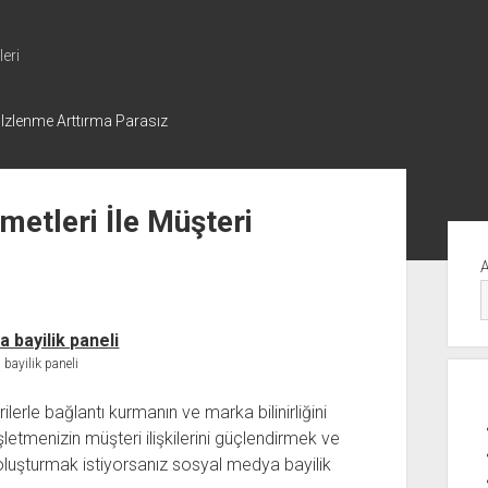
eri
 Izlenme Arttırma Parasız
metleri İle Müşteri
Yan
Me
bayilik paneli
rle bağlantı kurmanın ve marka bilinirliğini
işletmenizin müşteri ilişkilerini güçlendirmek ve
 oluşturmak istiyorsanız sosyal medya bayilik