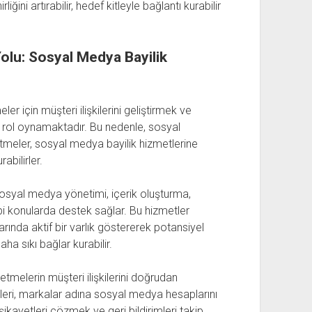
ini artırabilir, hedef kitleyle bağlantı kurabilir
 Yolu: Sosyal Medya Bayilik
 için müşteri ilişkilerini geliştirmek ve
ir rol oynamaktadır. Bu nedenle, sosyal
meler, sosyal medya bayilik hizmetlerine
abilirler.
sosyal medya yönetimi, içerik oluşturma,
ibi konularda destek sağlar. Bu hizmetler
ında aktif bir varlık göstererek potansiyel
ha sıkı bağlar kurabilir.
letmelerin müşteri ilişkilerini doğrudan
tleri, markalar adına sosyal medya hesaplarını
 şikayetleri çözmek ve geri bildirimleri takip