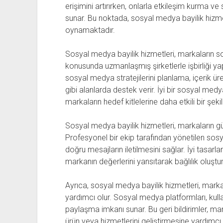
erişimini artırırken, onlarla etkileşim kurma ve
sunar. Bu noktada, sosyal medya bayilik hizmet
oynamaktadır.
Sosyal medya bayilik hizmetleri, markaların
konusunda uzmanlaşmış şirketlerle işbirliği ya
sosyal medya stratejilerini planlama, içerik ü
gibi alanlarda destek verir. İyi bir sosyal medy
markaların hedef kitlelerine daha etkili bir şeki
Sosyal medya bayilik hizmetleri, markaların güç
Profesyonel bir ekip tarafından yönetilen sosya
doğru mesajların iletilmesini sağlar. İyi tasarlan
markanın değerlerini yansıtarak bağlılık oluştur
Ayrıca, sosyal medya bayilik hizmetleri, markal
yardımcı olur. Sosyal medya platformları, kullanı
paylaşma imkanı sunar. Bu geri bildirimler, m
ürün veya hizmetlerini geliştirmesine yardımcı