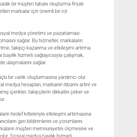
 sadık bir müşteri tabanı oluşturma fırsatı
leri markalar için önemli bir rol
 sosyal medya yönetimi ve pazarlaması
pmasını sağlar. Bu hizmetler, markaların
retme, takipçi kazanma ve etkileşimi artırma
a bayilik hizmeti sağlayıcısıyla çalışmak,
lde ulaşmalarını sağlar.
lü bir varlık oluşturmasına yardımcı olur.
l medya hesapları, markanın itibarını artırır ve
mış içerikler, takipçilerin dikkatini çeker ve
ur.
arın hedef kitleleriyle etkileşimi artırmasına
cıların geri bildirimlerini ve yorumlarını
arkaların müşteri memnuniyetini ölçmesine ve
 olur. Sosyal medya bayilik hizmeti