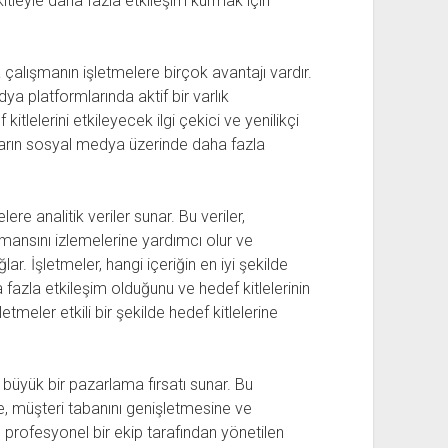
itleyle daha fazla etkileşim kurmak için
 çalışmanın işletmelere birçok avantajı vardır.
ya platformlarında aktif bir varlık
itlelerini etkileyecek ilgi çekici ve yenilikçi
aların sosyal medya üzerinde daha fazla
re analitik veriler sunar. Bu veriler,
mansını izlemelerine yardımcı olur ve
ar. İşletmeler, hangi içeriğin en iyi şekilde
fazla etkileşim olduğunu ve hedef kitlelerinin
letmeler etkili bir şekilde hedef kitlelerine
 büyük bir pazarlama fırsatı sunar. Bu
e, müşteri tabanını genişletmesine ve
r, profesyonel bir ekip tarafından yönetilen