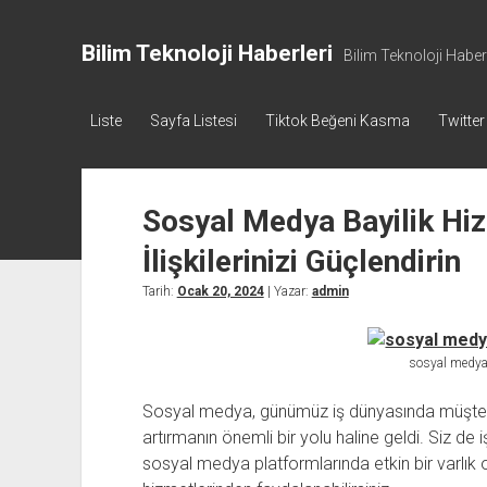
Bilim Teknoloji Haberleri
Bilim Teknoloji Haberl
Liste
Sayfa Listesi
Tiktok Beğeni Kasma
Twitter
Sosyal Medya Bayilik Hiz
İlişkilerinizi Güçlendirin
Tarih:
Ocak 20, 2024
| Yazar:
admin
sosyal medya 
Sosyal medya, günümüz iş dünyasında müşterile
artırmanın önemli bir yolu haline geldi. Siz de 
sosyal medya platformlarında etkin bir varlık