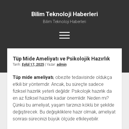
Bilim Teknoloji Haberleri
Bilim Teknoloji Haberleri
menüyü
aç
Tüp Mide Ameliyatı ve Psikolojik Hazırlık
Liste
Tarih:
Eylül 17, 2025
| Yazar:
admin
Sayfa Listesi
Tüp mide ameliyatı
, obezite tedavisinde oldukça
Tiktok Beğeni Kasma
etkili bir yöntemdir. Ancak, bu süreçte sadece
Twitter Izlenme Arttırma Parasız
fiziksel hazırlık yeterli değildir. Psikolojik hazırlık da
en az fiziksel hazırlık kadar önemlidir. Neden mi?
Çünkü bu ameliyat, yaşam tarzınızı köklü bir şekilde
değiştirecek. Bu değişikliklere hazır olmak, ameliyat
sonrası sürecinizi büyük ölçüde etkileyebilir.