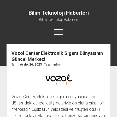
Bilim Teknoloji Haberleri
Bilim Teknoloji Haberleri
menüyü
aç
Vozol Center Elektronik Sigara Dünyasının
Liste
Güncel Merkezi
Sayfa Listesi
Tarih:
Aralık 26, 2023
| Yazar:
admin
Tiktok Beğeni Kasma
Twitter Izlenme Arttırma Parasız
Vozol Center, elektronik sigara dünyasında son
dönemdeki güncel gelişmeleriyle ön plana çıkan bir
merkezdir. Eşsiz ürün yelpazesi ve müşteri odaklı
hizmet anlayışıyla tüketicilere benzersiz bir deneyim