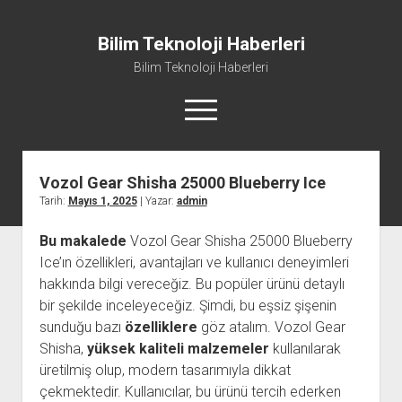
Bilim Teknoloji Haberleri
Bilim Teknoloji Haberleri
menüyü
aç
Vozol Gear Shisha 25000 Blueberry Ice
Liste
Tarih:
Mayıs 1, 2025
| Yazar:
admin
Sayfa Listesi
Bu makalede
Vozol Gear Shisha 25000 Blueberry
Tiktok Beğeni Kasma
Ice’ın özellikleri, avantajları ve kullanıcı deneyimleri
Twitter Izlenme Arttırma Parasız
hakkında bilgi vereceğiz. Bu popüler ürünü detaylı
bir şekilde inceleyeceğiz. Şimdi, bu eşsiz şişenin
sunduğu bazı
özelliklere
göz atalım. Vozol Gear
Shisha,
yüksek kaliteli malzemeler
kullanılarak
üretilmiş olup, modern tasarımıyla dikkat
çekmektedir. Kullanıcılar, bu ürünü tercih ederken