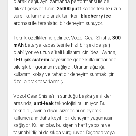
olarak değil, aynı zamanda performansı ile de
dikkat çekiyor. Ürün,
25000 puff
kapasitesi ile uzun
süreli kullanıma olanak tanırken,
blueberry ice
aroması ile ferahlatıcı bir deneyim sunuyor.
Teknik özelliklerine gelince, Vozol Gear Shisha,
300
mAh
batarya kapasitesi ile hızlı bir şekilde şarj
olabiliyor ve uzun süreli kullanım için ideal. Ayrıca,
LED ışık sistemi
sayesinde gece kullanımlarında
bile şık bir görünüm sağlıyor. Ürünün ağızlığı,
kullanımı kolay ve rahat bir deneyim sunmak için
özel olarak tasarlanmış.
Vozol Gear Shisha’nın sunduğu başka yenilikler
arasında,
anti-leak
teknolojisi bulunuyor. Bu
teknoloji, sıvının dışarı sızmasını önleyerek
kullanıcıların daha keyifli bir deneyim yaşamasını
sağlıyor. Kullanıcılar, bu şişenin hafif yapısını ve
taşınabilirliğini de sıkça vurguluyor. Dışarıda veya