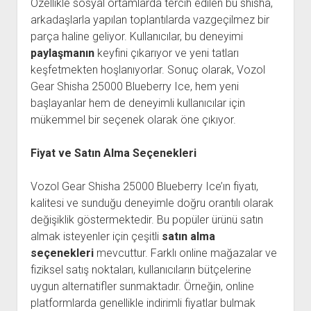
Özellikle sosyal ortamlarda tercih edilen bu shisha,
arkadaşlarla yapılan toplantılarda vazgeçilmez bir
parça haline geliyor. Kullanıcılar, bu deneyimi
paylaşmanın
keyfini çıkarıyor ve yeni tatları
keşfetmekten hoşlanıyorlar. Sonuç olarak, Vozol
Gear Shisha 25000 Blueberry Ice, hem yeni
başlayanlar hem de deneyimli kullanıcılar için
mükemmel bir seçenek olarak öne çıkıyor.
Fiyat ve Satın Alma Seçenekleri
Vozol Gear Shisha 25000 Blueberry Ice’ın fiyatı,
kalitesi ve sunduğu deneyimle doğru orantılı olarak
değişiklik göstermektedir. Bu popüler ürünü satın
almak isteyenler için çeşitli
satın alma
seçenekleri
mevcuttur. Farklı online mağazalar ve
fiziksel satış noktaları, kullanıcıların bütçelerine
uygun alternatifler sunmaktadır. Örneğin, online
platformlarda genellikle indirimli fiyatlar bulmak