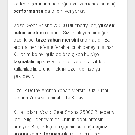
sadece görünümüne değil, aynı zamanda sunduğu
performansa
da önem veriyorlar.
Vozol Gear Shisha 25000 Blueberry Ice,
yüksek
buhar üretimi
ile bilinir. Sizi etkileyen bir diğer
özellik ise,
taze yaban mersini
aromasıdır. Bu
aroma, her nefeste ferahlatıcı bir deneyim sunar.
Kullanım kolaylığı ile de öne çıkan bu şişe,
taşınabilirliği
sayesinde her yerde rahatlıkla
kullanılabilir. Ürünün teknik özellikleri ise şu
şekildedir:
Özellik Detay Aroma Yaban Mersini Buz Buhar
Üretimi Yüksek Taşınabilirlik Kolay
Kullanıcıların Vozol Gear Shisha 25000 Blueberry
Ice ile ilgili deneyimleri, ürünün popülaritesini
artırıyor. Birçok kişi, bu şişenin sunduğu
eşsiz
aroma
ve
performans
ile ilgili olumlu geri