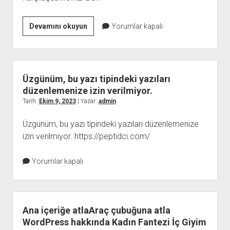
WordPress
Devamını okuyun
Yorumlar kapalı
Güncelleme
Hataları
ve
Çözüm
Üzgünüm, bu yazı tipindeki yazıları
Yöntemleri
düzenlemenize izin verilmiyor.
Tarih:
Ekim 9, 2023
| Yazar:
admin
Üzgünüm, bu yazı tipindeki yazıları düzenlemenize
izin verilmiyor. https://peptidci.com/
Yorumlar kapalı
Ana içeriğe atlaAraç çubuğuna atla
WordPress hakkında Kadın Fantezi İç Giyim