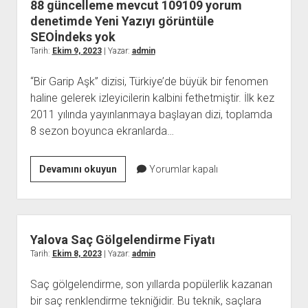
88 güncelleme mevcut 109109 yorum
denetimde Yeni Yazıyı görüntüle
SEOİndeks yok
Tarih:
Ekim 9, 2023
| Yazar:
admin
“Bir Garip Aşk” dizisi, Türkiye’de büyük bir fenomen
haline gelerek izleyicilerin kalbini fethetmiştir. İlk kez
2011 yılında yayınlanmaya başlayan dizi, toplamda
8 sezon boyunca ekranlarda…
Ana
Devamını okuyun
Yorumlar kapalı
içeriğe
atlaAraç
çubuğuna
atla
Yalova Saç Gölgelendirme Fiyatı
WordPress
Tarih:
Ekim 8, 2023
| Yazar:
admin
hakkında
Saç gölgelendirme, son yıllarda popülerlik kazanan
Kadın
bir saç renklendirme tekniğidir. Bu teknik, saçlara
Fantezi