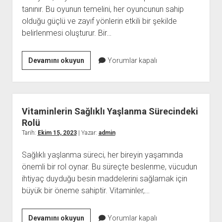
tanınır. Bu oyunun temelini, her oyuncunun sahip
olduğu güçlü ve zayıf yönlerin etkili bir şekilde
belirlenmesi oluşturur. Bir…
Voleybolde
Devamını okuyun
Yorumlar kapalı
Oyuncu
Analizi
Kuralları:
Güçlü
Vitaminlerin Sağlıklı Yaşlanma Sürecindeki
ve
Rolü
Zayıf
Tarih:
Ekim 15, 2023
| Yazar:
admin
Yönleri
Sağlıklı yaşlanma süreci, her bireyin yaşamında
Nasıl
önemli bir rol oynar. Bu süreçte beslenme, vücudun
Belirlenir?
ihtiyaç duyduğu besin maddelerini sağlamak için
büyük bir öneme sahiptir. Vitaminler,…
Vitaminlerin
Devamını okuyun
Yorumlar kapalı