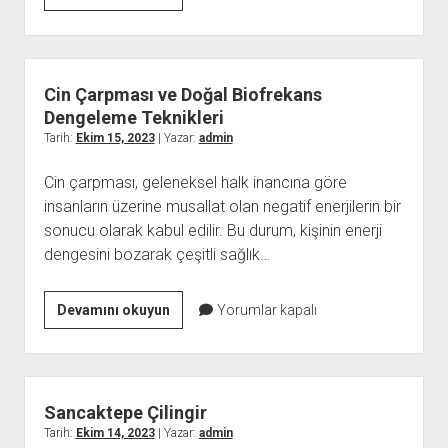
Sağlıklı
Yaşlanma
Sürecindeki
Rolü
Cin Çarpması ve Doğal Biofrekans
Dengeleme Teknikleri
Tarih:
Ekim 15, 2023
| Yazar:
admin
Cin çarpması, geleneksel halk inancına göre
insanların üzerine musallat olan negatif enerjilerin bir
sonucu olarak kabul edilir. Bu durum, kişinin enerji
dengesini bozarak çeşitli sağlık…
Cin
Devamını okuyun
Yorumlar kapalı
Çarpması
ve
Doğal
Biofrekans
Sancaktepe Çilingir
Dengeleme
Tarih:
Ekim 14, 2023
| Yazar:
admin