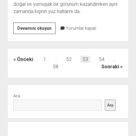
doğal ve yumuşak bir görünüm kazandırırken aynı
İç
zamanda kişinin yüz hatlarını da…
Giyim
88
güncelleme
Yalova
Devamını okuyun
Yorumlar kapalı
mevcut
Saç
109109
Gölgelendirme
yorum
Fiyatı
denetimde
Yazı
Önceki
1
…
52
53
54
…
Yeni
sayfalaması
58
Sonraki
Yazıyı
görüntüle
SEOİndeks
Yan
yok
Menü
Ara
Ara