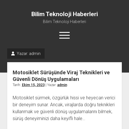
Bilim Teknoloji Haberleri
Bilim Teknoloji Haberleri
menüyü
aç
Yazar:
admin
Liste
Sayfa Listesi
Motosiklet Sürüşünde Viraj Teknikleri ve
Tiktok Beğeni Kasma
Güvenli Dönüş Uygulamaları
Tarih:
Ekim 15, 2023
| Yazar:
admin
Twitter Izlenme Arttırma Parasız
Motosiklet sürmek, özgürlük hissi ve heyecan verici
bir deneyim sunar. Ancak, virajlarda doğru teknikleri
kullanmak ve güvenli dönüş uygulamalarını bilmek,
sürüş deneyiminizi daha keyifli hale…