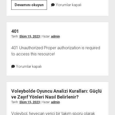
Motosiklet
Devamını okuyun
Yorumlar kapalı
Sürüşünde
Viraj
Teknikleri
ve
401
Güvenli
Tarih:
Ekim 15, 2023
| Yazar:
admin
Dönüş
401 Unauthorized Proper authorization is required
Uygulamaları
to access this resource!
Yorumlar kapalı
Voleybolde Oyuncu Analizi Kuralları: Güçlü
ve Zayıf Yönleri Nasıl Belirlenir?
Tarih:
Ekim 15, 2023
| Yazar:
admin
Voleybol, heyecan verici bir takım sporu olarak