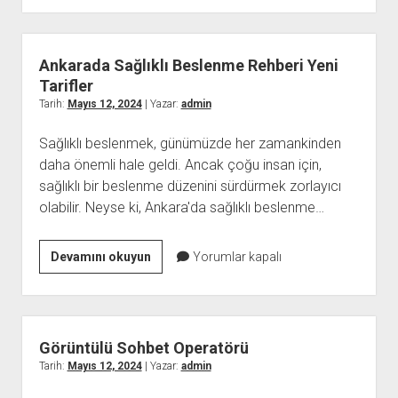
Seyahat
Edenler
İçin
Ankarada Sağlıklı Beslenme Rehberi Yeni
Yiyecek
Tarifler
ve
Tarih:
Mayıs 12, 2024
| Yazar:
admin
İçecek
Sağlıklı beslenmek, günümüzde her zamankinden
Önerileri
daha önemli hale geldi. Ancak çoğu insan için,
sağlıklı bir beslenme düzenini sürdürmek zorlayıcı
olabilir. Neyse ki, Ankara'da sağlıklı beslenme…
Ankarada
Devamını okuyun
Yorumlar kapalı
Sağlıklı
Beslenme
Rehberi
Yeni
Görüntülü Sohbet Operatörü
Tarifler
Tarih:
Mayıs 12, 2024
| Yazar:
admin