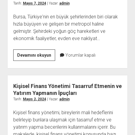
Tavsiyeleri
Tarih:
Mayıs 7, 2024
| Yazar:
admin
ve
Bursa, Türkiye'nin en büyük şehirlerinden biri olarak
Dil
hızla büyüyen ve gelişen bir metropol haline
Değişim
gelmiştir. Şehirdeki yoğun göç hareketleri ve
Programları
ekonomik faaliyetler, evden eve nakliyat…
Evden
Devamını okuyun
Yorumlar kapalı
Eve
Nakliyat
Firmaları
Arasında
Kişisel Finans Yönetimi Tasarruf Etmenin ve
Bursadaki
Yatırım Yapmanın İpuçları
Liderler
Tarih:
Mayıs 2, 2024
| Yazar:
admin
Kişisel finans yönetimi, bireylerin mali hedeflerini
belirleyip bunlara ulaşmak için tasarruf etme ve
yatırım yapma becerilerini kullanmalarını içerir. Bu
makalede, kişisel finans yönetimi konusunda bazı…