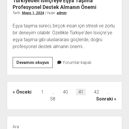
Türkiyeden İsviçreye Eşya Taşıma
Is
Profesyonel Destek Almanın Önemi
Right
Tarih:
Mayıs 1, 2024
| Yazar:
admin
for
Eşya taşıma süreci, birçok insan için stresli ve zorlu
You
bir deneyim olabilir. Özellikle Türkiye'den İsviçre'ye
eşya taşıma gibi uluslararası göçlerde, doğru
profesyonel destek almanın önemi…
Türkiyeden
Devamını okuyun
Yorumlar kapalı
İsviçreye
Eşya
Taşıma
Profesyonel
Yazı
Önceki
1
…
40
41
42
…
Destek
sayfalaması
58
Sonraki
Almanın
Önemi
Yan
Menü
Ara