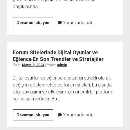
başlıklarında…
Forum
Devamını okuyun
Yorumlar kapalı
Sitelerinde
Trend
Kullanıcı
Davranışları
Forum Sitelerinde Dijital Oyunlar ve
ve
Eğlence En Son Trendler ve Stratejiler
Analizi
Tarih:
Mayıs 8, 2024
| Yazar:
admin
Dijital oyunlar ve eğlence endüstrisi sürekli olarak
değişim göstermekte ve forum siteleri, bu alanda
bilgi paylaşımı ve etkileşim için önemli bir platform
haline gelmektedir. Bu…
Forum
Devamını okuyun
Yorumlar kapalı
Sitelerinde
Dijital