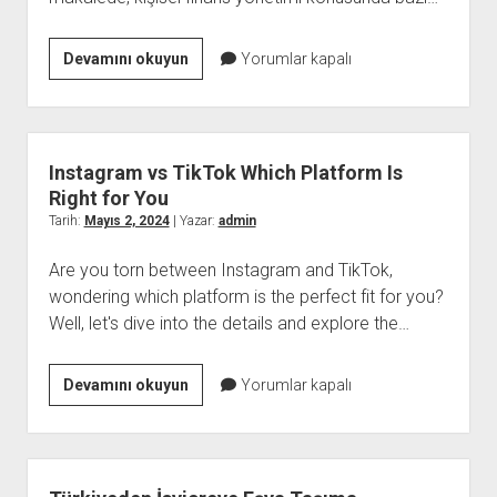
Kişisel
Devamını okuyun
Yorumlar kapalı
Finans
Yönetimi
Tasarruf
Etmenin
Instagram vs TikTok Which Platform Is
ve
Right for You
Yatırım
Tarih:
Mayıs 2, 2024
| Yazar:
admin
Yapmanın
Are you torn between Instagram and TikTok,
İpuçları
wondering which platform is the perfect fit for you?
Well, let's dive into the details and explore the…
Instagram
Devamını okuyun
Yorumlar kapalı
vs
TikTok
Which
Platform