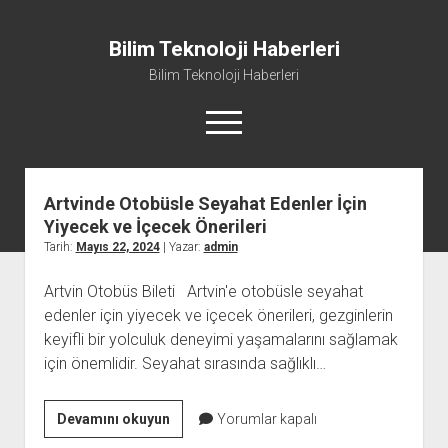
Bilim Teknoloji Haberleri
Bilim Teknoloji Haberleri
menüyü
aç
Bilim
Teknoloji
Artvinde Otobüsle Seyahat Edenler İçin
Liste
Haberleri
Yiyecek ve İçecek Önerileri
Sayfa Listesi
Yazılar
Tarih:
Mayıs 22, 2024
| Yazar:
admin
Tiktok Beğeni Kasma
Artvin Otobüs Bileti Artvin'e otobüsle seyahat
Twitter Izlenme Arttırma Parasız
edenler için yiyecek ve içecek önerileri, gezginlerin
keyifli bir yolculuk deneyimi yaşamalarını sağlamak
için önemlidir. Seyahat sırasında sağlıklı…
Artvinde
Devamını okuyun
Yorumlar kapalı
Otobüsle