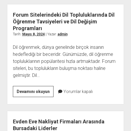
Oyunlar
ve
Forum Sitelerindeki Dil Topluluklarında Dil
Eğlence
Öğrenme Tavsiyeleri ve Dil Değişim
En
Programları
Son
Tarih:
Mayıs 8, 2024
| Yazar:
admin
Trendler
Dil öğrenmek, dünya genelinde birçok insanın
ve
hedeflediği bir beceridir. Günümüzde, dil öğrenme
Stratejiler
topluluklarının popülaritesi hızla artmaktadır. Forum
siteleri, bu toplulukların buluşma noktası haline
gelmiştir. Dil…
Forum
Devamını okuyun
Yorumlar kapalı
Sitelerindeki
Dil
Topluluklarında
Dil
Evden Eve Nakliyat Firmaları Arasında
Öğrenme
Bursadaki Liderler